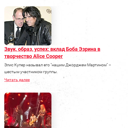
Звук, образ, успех: вклад Боба Эзрина в
творчество Alice Cooper
Элис Купер называл его "нашим Джорджем Мартином" –
шестым участником группы.
Читать далее