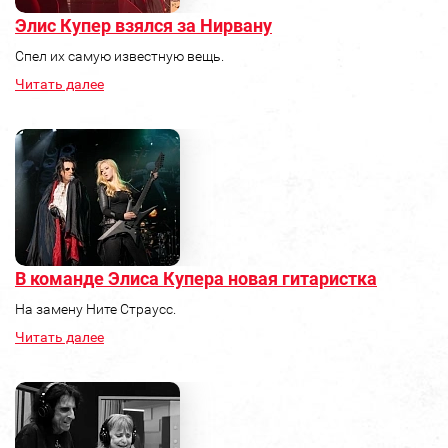
Элис Купер взялся за Нирвану
Спел их самую известную вещь.
Читать далее
В команде Элиса Купера новая гитаристка
На замену Ните Страусс.
Читать далее