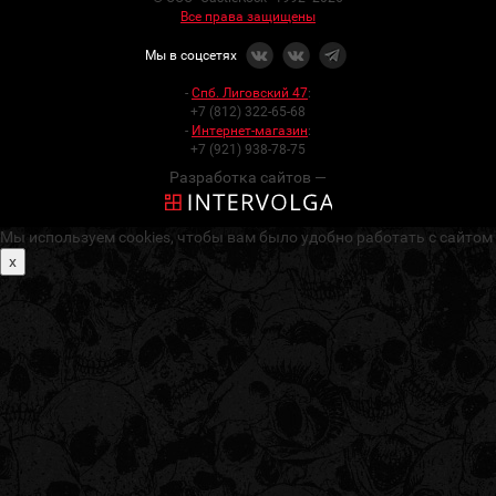
Все права защищены
Мы в соцсетях
-
Спб. Лиговский 47
:
+7 (812) 322-65-68
-
Интернет-магазин
:
+7 (921) 938-78-75
Разработка сайтов —
Мы используем cookies, чтобы вам было удобно работать с сайтом
x