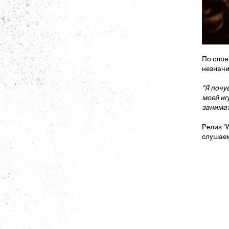
По слов
незначи
“Я почу
моей иг
занимат
Релиз "W
слушаем