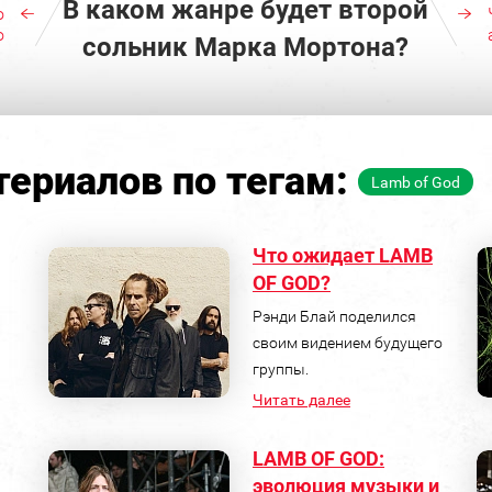
В каком жанре будет второй
о
о
сольник Марка Мортона?
ериалов по тегам:
Lamb of God
Что ожидает LAMB
OF GOD?
Рэнди Блай поделился
своим видением будущего
группы.
Читать далее
LAMB OF GOD:
эволюция музыки и