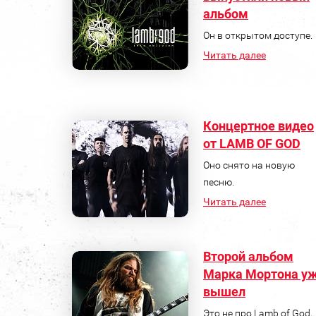
альбом
Он в открытом доступе.
Читать далее
Концертное видео
от LAMB OF GOD
Оно снято на новую
песню.
Читать далее
Второй альбом
Марка Мортона у
вышел
Это не про Lamb of God,