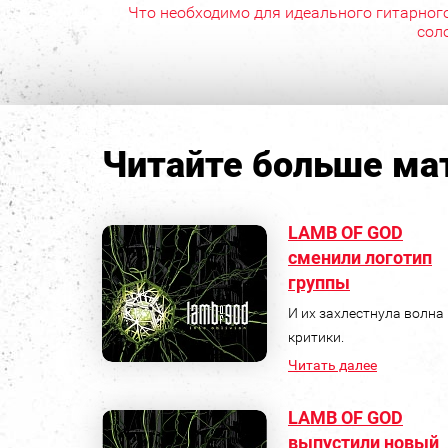
Что необходимо для идеального гитарног
сол
Читайте больше мат
LAMB OF GOD
сменили логотип
группы
И их захлестнула волна
критики.
Читать далее
LAMB OF GOD
выпустили новый