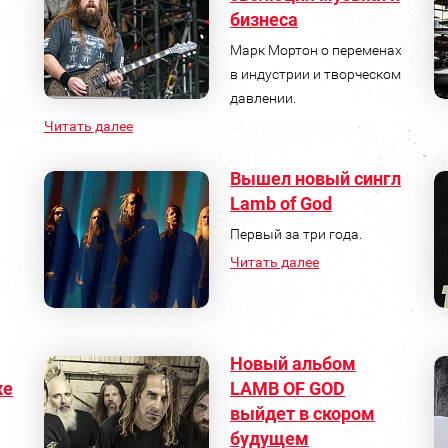
бизнеса
Марк Мортон о переменах
в индустрии и творческом
давлении.
Читать далее
Вышел новый сингл
Lamb of God
Первый за три года.
Читать далее
Новый альбом
же
LAMB OF GOD
выйдет в скором
будущем