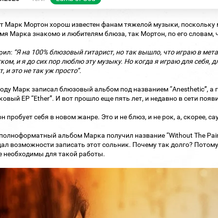
т Марк Мортон хорош известен фанам тяжелой музыки, поскольку м
мя Марка знакомо и любителям блюза, так Мортон, по его словам, 
рил:
“Я на 100% блюзовый гитарист, но так вышло, что играю в мета
ком, и я до сих пор люблю эту музыку. Но когда я играю для себя, д
, и это не так уж просто”.
году Марк записал блюзовый альбом под названием “Anesthetic”, а
ковый ЕР “Ether”. И вот прошло еще пять лет, и недавно в сети по
н пробует себя в новом жанре. Это и не блюз, и не рок, а, скорее, с
полноформатный альбом Марка получил название “Without The Pain”
ал возможности записать этот сольник. Почему так долго? Потому 
 необходимы для такой работы.