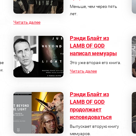
Меньше, чем через пять
лет.
Читать далее
Рэнди Блайт из
LAMB OF GOD
написал мемуары
ве
Это уже вторая его книга.
м.
Читать далее
Рэнди Блайт из
LAMB OF GOD
продолжает
исповедоваться
Выпускает вторую книгу
мемуаров.