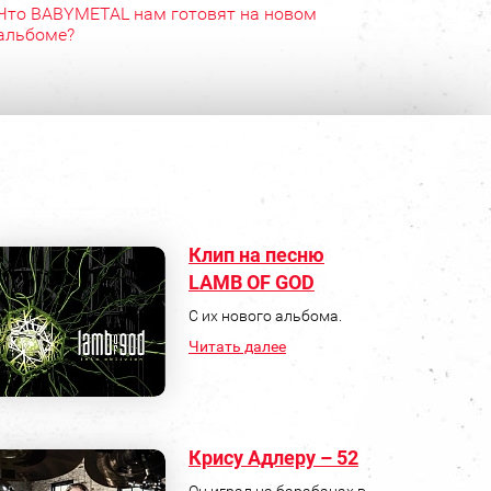
Что BABYMETAL нам готовят на новом
альбоме?
Клип на песню
LAMB OF GOD
С их нового альбома.
Читать далее
Крису Адлеру – 52
Он играл на барабанах в