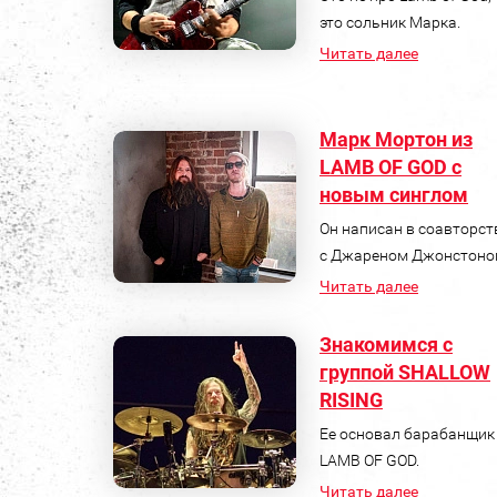
это сольник Марка.
Читать далее
Марк Мортон из
LAMB OF GOD с
новым синглом
Он написан в соавторст
c Джареном Джонстоно
Читать далее
Знакомимся с
группой SHALLOW
RISING
Ее основал барабанщик
LAMB OF GOD.
Читать далее