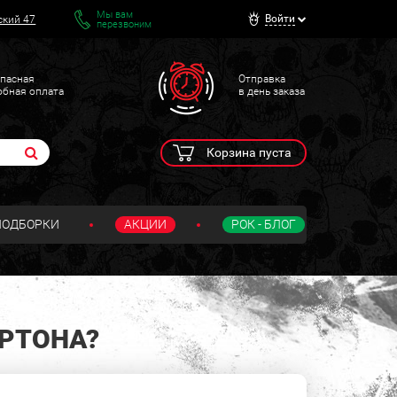
Мы вам
Войти
ский 47
перезвоним
пасная
Отправка
обная оплата
в день заказа
Корзина пуста
ПОДБОРКИ
АКЦИИ
РОК - БЛОГ
ОРТОНА?