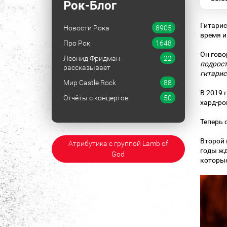
Рок-Блог
Гитарис
Новости Рока
8905
время и
Про Рок
1648
Он гово
Леонид Фридман
22
подрост
рассказывает
гитарист
Мир Castle Rock
88
В 2019 
Отчёты с концертов
50
хард-ро
Теперь о
Второй 
Атрибутика с группой Lamb of
годы жд
God
которые