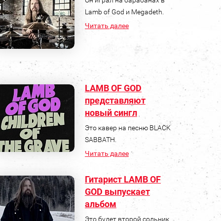
Lamb of God и Megadeth.
Читать далее
LAMB OF GOD
представляют
новый сингл
Это кавер на песню BLACK
SABBATH.
Читать далее
Гитарист LAMB OF
GOD выпускает
альбом
Это будет второй сольник