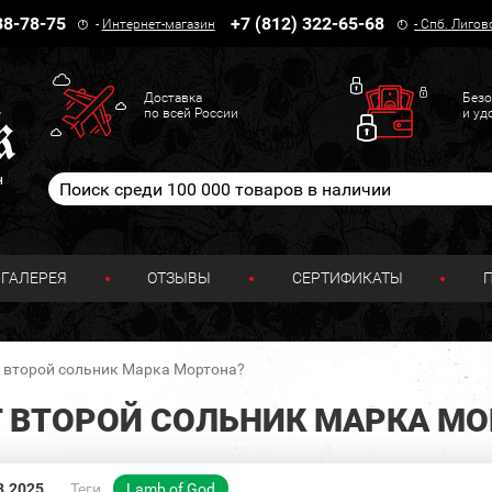
38-78-75
+7 (812) 322-65-68
-
Интернет-магазин
-
Спб. Лигов
Доставка
Безо
по всей России
и уд
н
ГАЛЕРЕЯ
ОТЗЫВЫ
СЕРТИФИКАТЫ
т второй сольник Марка Мортона?
Т ВТОРОЙ СОЛЬНИК МАРКА М
3.2025
Теги
Lamb of God