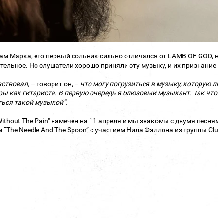
ам Марка, его первый сольник сильно отличался от LAMB OF GOD, н
тельное. Но слушатели хорошо приняли эту музыку, и их признани
вствовал,
– говорит он, –
что могу погрузиться в музыку, которую лю
ры как гитариста. В первую очередь я блюзовый музыкант. Так что 
ься такой музыкой”.
ithout The Pain" намечен на 11 апреля и мы знакомы с двумя песнями и
 “The Needle And The Spoon” с участием Нила Фэллона из группы Cl