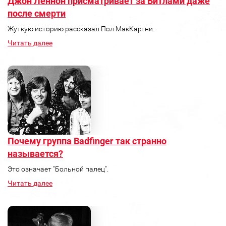
Джон Леннон присматривает за Битлами даже
после смерти
Жуткую историю рассказал Пол МакКартни.
Читать далее
Почему группа Badfinger так странно
называется?
Это означает "Больной палец".
Читать далее