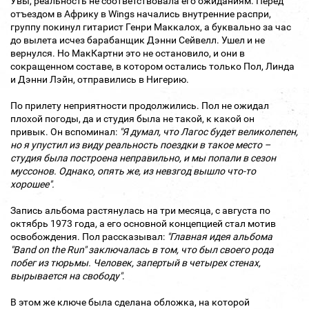
Увы, реальность не соответствовала его ожиданиям. Перед
отъездом в Африку в Wings начались внутренние распри,
группу покинул гитарист Генри Маккалох, а буквально за час
до вылета исчез барабанщик Дэнни Сейвелл. Ушел и не
вернулся. Но МакКартни это не остановило, и они в
сокращенном составе, в котором остались только Пол, Линда
и Дэнни Лэйн, отправились в Нигерию.
По прилету неприятности продолжились. Пол не ожидал
плохой погоды, да и студия была не такой, к какой он
привык. Он вспоминал:
"Я думал, что Лагос будет великолепен,
но я упустил из виду реальность поездки в такое место –
студия была построена неправильно, и мы попали в сезон
муссонов. Однако, опять же, из невзгод вышло что-то
хорошее".
Запись альбома растянулась на три месяца, с августа по
октябрь 1973 года, а его основной концепцией стал мотив
освобождения. Пол рассказывал:
"Главная идея альбома
"Band on the Run" заключалась в том, что был своего рода
побег из тюрьмы. Человек, запертый в четырех стенах,
вырывается на свободу"
.
В этом же ключе была сделана обложка, на которой