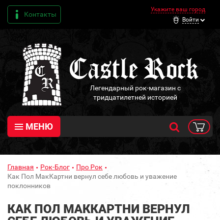
Укажите ваш город
Контакты
Войти
Легендарный рок-магазин с
тридцатилетней историей
МЕНЮ
Главная
Рок-Блог
Про Рок
Как Пол МакКартни вернул себе любовь и уважение
поклонников
КАК ПОЛ МАККАРТНИ ВЕРНУЛ