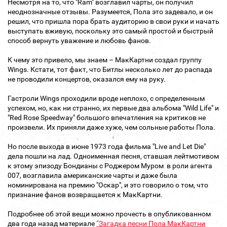
Несмотря на то, что "Ram" возглавил чарты, он получил
неоднозначные отзывы. Разумеется, Пола это задевало, и он
решил, что пришла пора брать аудиторию в свои руки и начать
выступать вживую, поскольку это самый простой и быстрый
способ вернуть уважение и любовь фанов.
К чему это привело, мы знаем – МакКартни создал группу
Wings. Кстати, тот факт, что Битлы несколько лет до распада
не проводили концертов, оказался ему на руку.
Гастроли Wings проходили вроде неплохо, с определенным
успехом, но, как ни странно, их первые два альбома "Wild Life" и
"Red Rose Speedway" большого впечатления на критиков не
произвели. Их приняли даже хуже, чем сольные работы Пола.
Но после выхода в июне 1973 года фильма "Live and Let Die"
дела пошли на лад. Одноименная песня, ставшая лейтмотивом
к этому эпизоду Бондианы с Роджером Муром в роли агента
007, возглавила американские чарты и даже была
номинирована на премию "Оскар", и это говорило о том, что
признание фанов возвращается к МакКартни.
Подробнее об этой вещи можно прочесть в опубликованном
два года назад материале
“Загадка песни Пола МакКартни