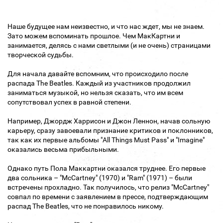
Наше будущее нам неизвестно, и что нас ждет, мы не знаем.
Зато можем вспоминать прошлое. Чем МакКартни и
занимается, делясь с нами светлыми (и не очень) страницами
творческой судьбы.
Для начала давайте вспомним, что происходило после
распада The Beatles. Каждый из участников продолжил
заниматься музыкой, но нельзя сказать, что им всем
сопутствовал успех в равной степени.
Например, Джордж Харрисон и Джон Леннон, начав сольную
карьеру, сразу завоевали признание критиков и поклонников,
так как их первые альбомы "All Things Must Pass" и "Imagine"
оказались весьма прибыльными.
Однако путь Пола Маккартни оказался труднее. Его первые
два сольника – "McCartney" (1970) и "Ram" (1971) – были
встречены прохладно. Так получилось, что релиз "McCartney"
совпал по времени с заявлением в прессе, подтверждающим
распад The Beatles, что не понравилось никому.