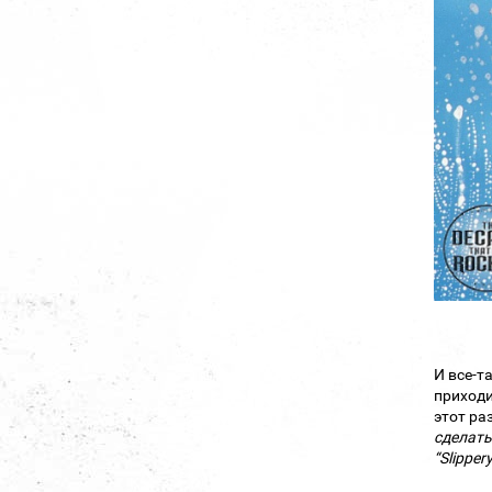
И все-т
приходи
этот ра
сделать
“Slipper