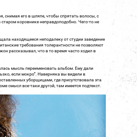
я, снимая его в шляпе, чтобы спрятать волосы, с
 старом коровнике неправдоподобно. Чего-то не
ещала находящееся неподалеку от студии заведение
ританские требования толерантности не позволяют
жон рассказывал, что в то время часто ходил в
дилась мысль переименовать альбом. Ему дали
льзко, если мокро”. Наверняка вы видели в
 оставленных уборщицами, где присутствовала эта
оме смысл все-таки другой, там имеется подтекст.