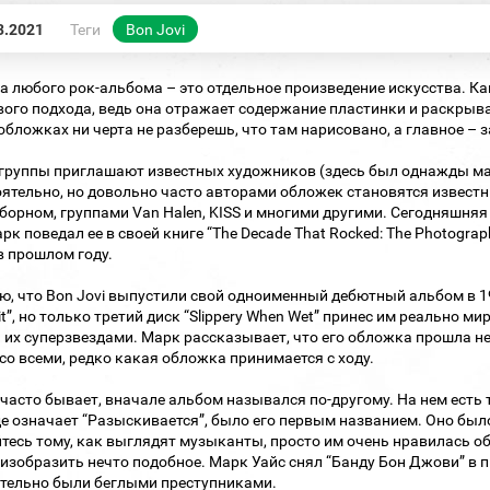
3.2021
Теги
Bon Jovi
 любого рок-альбома – это отдельное произведение искусства. Как 
ого подхода, ведь она отражает содержание пластинки и раскрывае
обложках ни черта не разберешь, что там нарисовано, а главное – з
группы приглашают известных художников (здесь был однажды мат
ятельно, но довольно часто авторами обложек становятся извест
борном, группами Van Halen, KISS и многими другими. Сегодняшняя
арк поведал ее в своей книге “The Decade That Rocked: The Photograp
в прошлом году.
, что Bon Jovi выпустили свой одноименный дебютный альбом в 198
t”, но только третий диск “Slippery When Wet” принес им реально миро
 их суперзвездами. Марк рассказывает, что его обложка прошла не
со всеми, редко какая обложка принимается с ходу.
 часто бывает, вначале альбом назывался по-другому. На нем есть тре
е означает “Разыскивается”, было его первым названием. Оно был
тесь тому, как выглядят музыканты, просто им очень нравилась об
изобразить нечто подобное. Марк Уайс снял “Банду Бон Джови” в п
тельно были беглыми преступниками.