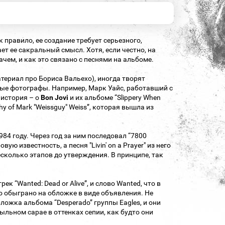
правило, ее создание требует серьезного,
т ее сакральный смысл. Хотя, если честно, на
ачем, и как это связано с песнями на альбоме.
ериал про Бориса Вальехо), иногда творят
ные фотографы. Например, Марк Уайс, работавший с
 история – о
Bon Jovi
и их альбоме “Slippery When
hy of Mark "Weissguy" Weiss”, которая вышла из
4 году. Через год за ним последовал “7800
вую известность, а песня "Livin' on a Prayer" из него
сколько этапов до утверждения. В принципе, так
к “Wanted: Dead or Alive”, и слово Wanted, что в
о обыграно на обложке в виде объявления. Не
ложка альбома “Desperado” группы Eagles, и они
ыльном сарае в оттенках сепии, как будто они