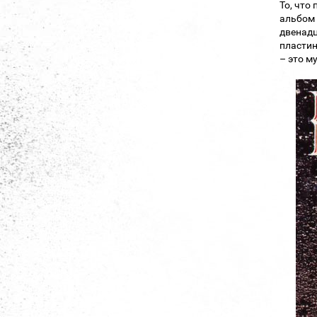
То, что
альбом 
двенадц
пластин
– это м