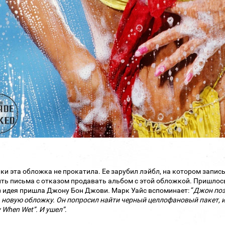
аки эта обложка не прокатила. Ее зарубил лэйбл, на котором запис
ть письма с отказом продавать альбом с этой обложкой. Пришлось
з идея пришла Джону Бон Джови. Марк Уайс вспоминает: “
Джон позв
 новую обложку. Он попросил найти черный целлофановый пакет, и 
y When Wet”. И ушел”
.