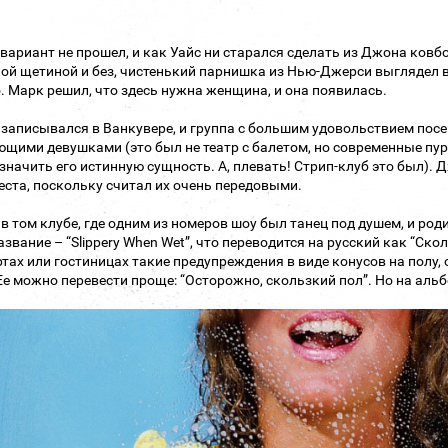
 вариант не прошел, и как Уайс ни старался сделать из Джона ковбо
ой щетиной и без, чистенький парнишка из Нью-Джерси выглядел в
. Марк решил, что здесь нужна женщина, и она появилась.
записывался в Ванкувере, и группа с большим удовольствием пос
ющими девушками (это был не театр с балетом, но современные пу
значить его истинную сущность. А, плевать! Стрип-клуб это был). Д
еста, поскольку считал их очень передовыми.
в том клубе, где одним из номеров шоу был танец под душем, и ро
азвание – “Slippery When Wet”, что переводится на русский как “Ско
тах или гостиницах такие предупреждения в виде конусов на полу,
Ее можно перевести проще: “Осторожно, скользкий пол”. Но на альб