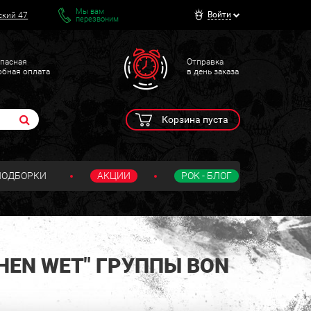
Мы вам
Войти
ский 47
перезвоним
пасная
Отправка
обная оплата
в день заказа
Корзина пуста
ПОДБОРКИ
АКЦИИ
РОК - БЛОГ
HEN WET" ГРУППЫ BON