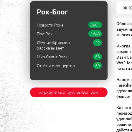
30.0
Рок-Блог
Обложка
Новости Рока
8901
вдумчив
Про Рок
1648
многих 
Леонид Фридман
22
Иногда 
рассказывает
самосто
Мир Castle Rock
88
Оззи Оз
Wet”. М
Отчёты с концертов
50
печати 
Напомню
Farenhei
сделала
Атрибутика с группой Bon Jovi
бывает 
Как это
перевод
удивляй
решили 
действи