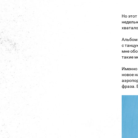
Но этот
недельн
хватало
Альбом 
с танцу
мне обо
такие м
Именно 
новое н
аэропор
фраза. 