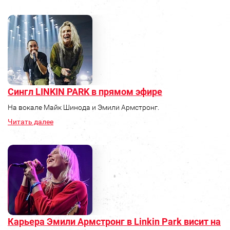
Сингл LINKIN PARK в прямом эфире
На вокале Майк Шинода и Эмили Армстронг.
Читать далее
Карьера Эмили Армстронг в Linkin Park висит на