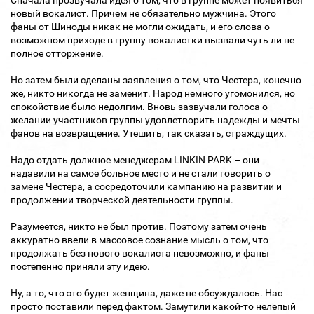
Сначала прозвучала идея о том, что в группе может появиться
новый вокалист. Причем не обязательно мужчина. Этого
фаны от Шиноды никак не могли ожидать, и его слова о
возможном приходе в группу вокалистки вызвали чуть ли не
полное отторжение.
Но затем были сделаны заявления о том, что Честера, конечно
же, никто никогда не заменит. Народ немного угомонился, но
спокойствие было недолгим. Вновь зазвучали голоса о
желании участников группы удовлетворить надежды и мечты
фанов на возвращение. Утешить, так сказать, страждущих.
Надо отдать должное менеджерам LINKIN PARK – они
надавили на самое больное место и не стали говорить о
замене Честера, а сосредоточили кампанию на развитии и
продолжении творческой деятельности группы.
Разумеется, никто не был против. Поэтому затем очень
аккуратно ввели в массовое сознание мысль о том, что
продолжать без нового вокалиста невозможно, и фаны
постепенно приняли эту идею.
Ну, а то, что это будет женщина, даже не обсуждалось. Нас
просто поставили перед фактом. Замутили какой-то нелепый