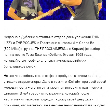
Недавно в Дублине Металлика отдала дань уважения THIN
LIZZY и THE POGUES, в Глазго они сыграли «I’m Gonna Be
(500 Miles)» группы THE PROCLAIMERS, а в Кардиффе выбор
пал на песню Тома Джонса «Delilah». Это хит 1968 года,
который стал неофициальным гимном валлийских
болельщиков регби.
Но вот что любопытно: этот факт пробудил к жизни давно
утихшие старые споры. Дело в том, что «Delilah», при всей своей
мелодичности – это, по сути, мрачная история с трагическим
финалом. В ней говорится о мужчине, который после
наступления темноты подходит к дому своей девушки и
понимает, что мелькающие в ее окне тени означают лишь одно