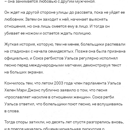
– она занимается любовью с другим мужчиной.
Он ждет на другой стороне улицы до рассвета, пока не уйдет ее
любовник. Затем он заходит к ней, начинает выяснять
отношения, но она лишь смеется ему в лицо. И тогда он
убивает ее ножом и остается ждать полицию.
Жуткая история, которую, тем не менее, болельщики распевали
на стадионах с начала семидесятых. Позже она была признана
официально, и Союз регбистов Уэльса регулярно исполнял
песню перед международными матчами, демонстрируя текст
на больших экранах.
Кончилось тем, что летом 2003 года член парламента Уэльса
Хелен Мэри Джонс публично заявило о том, что песня
«прославляет насилие в отношении женщин». Союз регби
Уэльса ответил, что болельщики поют песню, не вслушиваясь
в слова.
Тогда споры затихли, но десять лет спустя разгорелись вновь,
и в прессе началась общенациональная дискуссия о