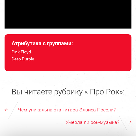
Атрибутика с группами:
Pink Floyd
Deep Purple
Вы читаете рубрику « Про Рок»:
Чем уникальна эта гитара Элвиса Пресли?
Умерла ли рок-музыка?