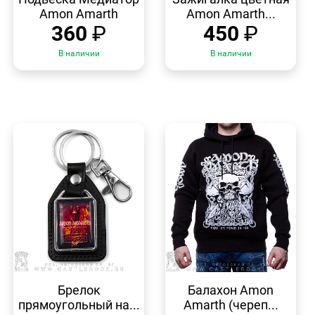
Amon Amarth
Amon Amarth...
360
₽
450
₽
В наличии
В наличии
БЫСТРЫЙ
БЫСТРЫЙ
ПРОСМОТР
ПРОСМОТР
Брелок
Балахон Amon
прямоугольный на...
Amarth (череп...