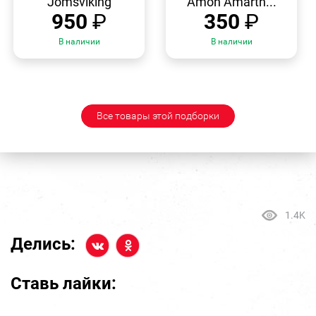
"Jomsviking"
Amon Amarth...
950
₽
350
₽
В наличии
В наличии
Все товары этой подборки
1.4K
Делись:
Ставь лайки: