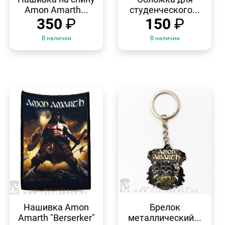
Amon Amarth...
студенческого...
350
₽
150
₽
В наличии
В наличии
БЫСТРЫЙ
БЫСТРЫЙ
ПРОСМОТР
ПРОСМОТР
Нашивка Amon
Брелок
Amarth "Berserker"
металлический...