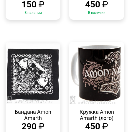
150
₽
450
₽
В наличии
В наличии
БЫСТРЫЙ
БЫСТРЫЙ
ПРОСМОТР
ПРОСМОТР
Бандана Amon
Кружка Amon
Amarth
Amarth (лого)
290
₽
450
₽