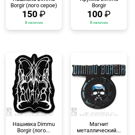
Borgir (лого серое)
Borgir
150
₽
100
₽
В наличии
В наличии
БЫСТРЫЙ
БЫСТРЫЙ
ПРОСМОТР
ПРОСМОТР
Нашивка Dimmu
Магнит
Borgir (лого...
металлический...