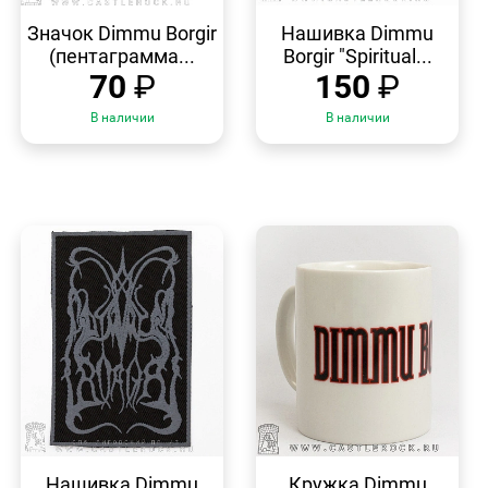
БЫСТРЫЙ
БЫСТРЫЙ
ПРОСМОТР
ПРОСМОТР
Значок Dimmu Borgir
Нашивка Dimmu
(пентаграмма...
Borgir "Spiritual...
70
₽
150
₽
В наличии
В наличии
БЫСТРЫЙ
БЫСТРЫЙ
ПРОСМОТР
ПРОСМОТР
Нашивка Dimmu
Кружка Dimmu