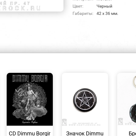
Цвет:
Черный
Габариты:
42 х 36 мм.
БЫСТРЫЙ
БЫСТРЫЙ
ПРОСМОТР
ПРОСМОТР
CD Dimmu Borgir
Значок Dimmu
Бр