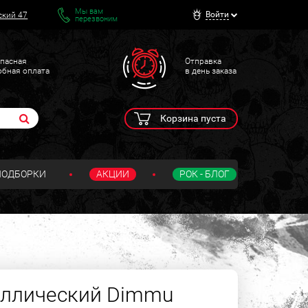
Мы вам
Войти
ский 47
перезвоним
пасная
Отправка
обная оплата
в день заказа
Корзина пуста
ПОДБОРКИ
АКЦИИ
РОК - БЛОГ
аллический Dimmu