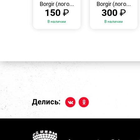
Borgir (лого...
Borgir (лого...
150
₽
300
₽
В наличии
В наличии
Делись: