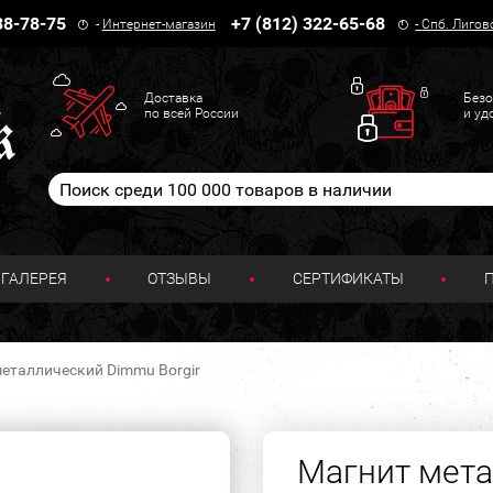
38-78-75
+7 (812) 322-65-68
-
Интернет-магазин
-
Спб. Лигов
Доставка
Безо
по всей России
и уд
ГАЛЕРЕЯ
ОТЗЫВЫ
СЕРТИФИКАТЫ
еталлический Dimmu Borgir
Магнит мет