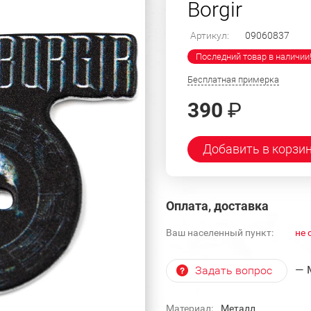
Borgir
Артикул:
09060837
Последний товар в наличии
Бесплатная примерка
390
₽
Добавить в корзи
Оплата, доставка
Ваш населенный пункт:
не 
— 
Задать вопрос
Материал:
Металл