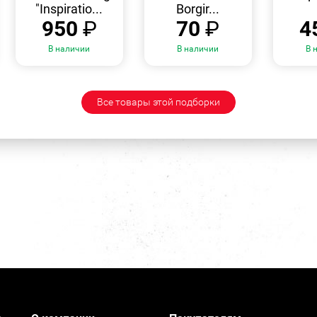
"Inspiratio...
Borgir...
950
₽
70
₽
4
В наличии
В наличии
В 
Все товары этой подборки