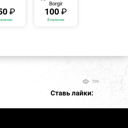
Borgir
50
₽
100
₽
наличии
В наличии
709
Ставь лайки: