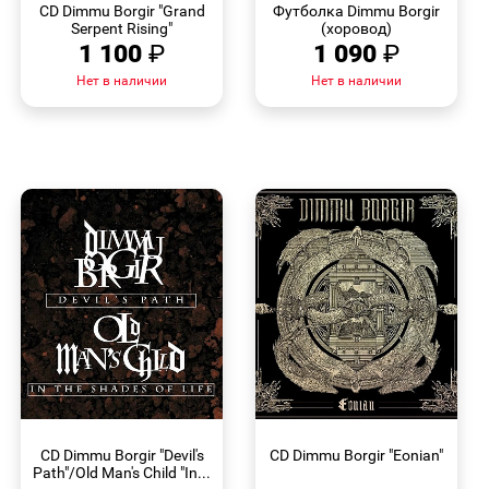
CD Dimmu Borgir "Grand
Футболка Dimmu Borgir
Serpent Rising"
(хоровод)
1 100
₽
1 090
₽
Нет в наличии
Нет в наличии
БЫСТРЫЙ
БЫСТРЫЙ
ПРОСМОТР
ПРОСМОТР
CD Dimmu Borgir "Devil's
CD Dimmu Borgir "Eonian"
Path"/Old Man's Child "In...