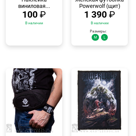
виниловая...
Powerwolf (щит)
100
₽
1 390
₽
В наличии
В наличии
Размеры:
M
L
БЫСТРЫЙ
БЫСТРЫЙ