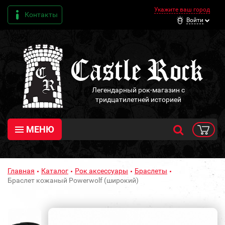
Укажите ваш город
Контакты
Войти
Легендарный рок-магазин с
тридцатилетней историей
МЕНЮ
Главная
Каталог
Рок аксессуары
Браслеты
Браслет кожаный Powerwolf (широкий)