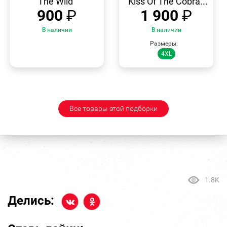
The Wild"
"Kiss Of The Cobra...
900
₽
1 900
₽
В наличии
В наличии
Размеры:
4XL
Все товары этой подборки
1.8K
Делись: