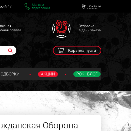
Мы вам
Войти
ский 47
перезвоним
пасная
Отправка
обная оплата
в день заказа
Корзина пуста
ПОДБОРКИ
АКЦИИ
РОК - БЛОГ
ажданская Оборона