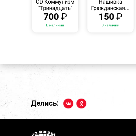
CD Коммунизм
Нашивка
"Тринадцать"
Гражданская...
700
₽
150
₽
В наличии
В наличии
Делись: