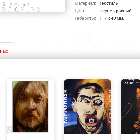
Материал:
Текстиль
Цвет:
Черно-красный
Габариты:
117 х 40 мм.
на»
БЫСТРЫЙ
БЫСТРЫЙ
ПРОСМОТР
ПРОСМОТР