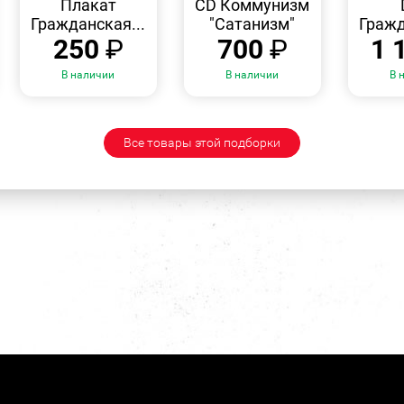
Плакат
CD Коммунизм
Гражданская...
"Сатанизм"
Гражд
250
₽
700
₽
1 
В наличии
В наличии
В 
Все товары этой подборки