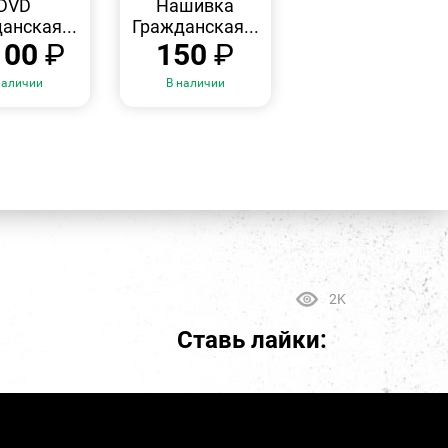
DVD
Нашивка
анская...
Гражданская...
100
₽
150
₽
наличии
В наличии
2K
Ставь лайки: