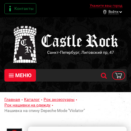
Укажите ваш город
Контакты
Войти
Санкт-Петербург, Лиговский пр, 47
МЕНЮ
Главная
Каталог
Рок аксессуары
Рок нашивки на одежду
Нашивка на спину Depeche Mode "Violator"