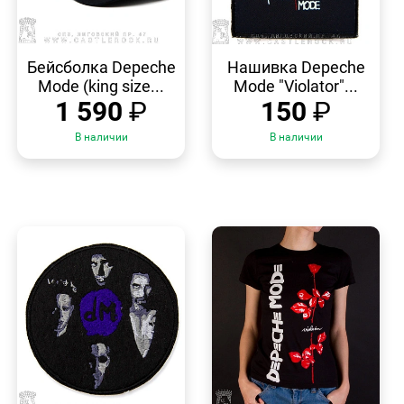
БЫСТРЫЙ
БЫСТРЫЙ
ПРОСМОТР
ПРОСМОТР
Бейсболка Depeche
Нашивка Depeche
Mode (king size...
Mode "Violator"...
1 590
₽
150
₽
В наличии
В наличии