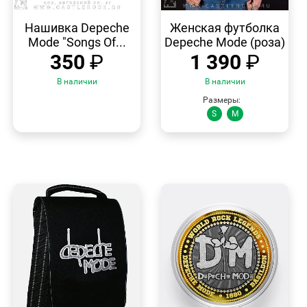
БЫСТРЫЙ
БЫСТРЫЙ
ПРОСМОТР
ПРОСМОТР
Нашивка Depeche
Женская футболка
Mode "Songs Of...
Depeche Mode (роза)
350
₽
1 390
₽
В наличии
В наличии
Размеры:
S
M