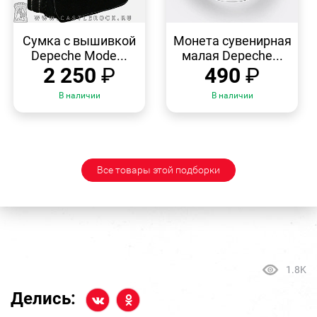
БЫСТРЫЙ
БЫСТРЫЙ
ПРОСМОТР
ПРОСМОТР
Сумка с вышивкой
Монета сувенирная
Depeche Mode...
малая Depeche...
2 250
₽
490
₽
В наличии
В наличии
Все товары этой подборки
1.8K
Делись: