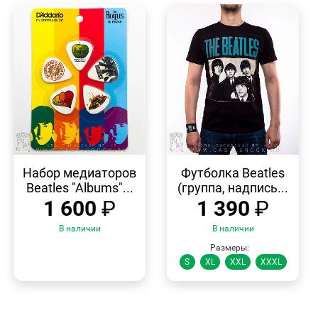
БЫСТРЫЙ
БЫСТРЫЙ
ПРОСМОТР
ПРОСМОТР
Набор медиаторов
Футболка Beatles
Beatles "Albums"...
(группа, надпись...
1 600
₽
1 390
₽
В наличии
В наличии
Размеры:
S
XL
XXL
XXXL