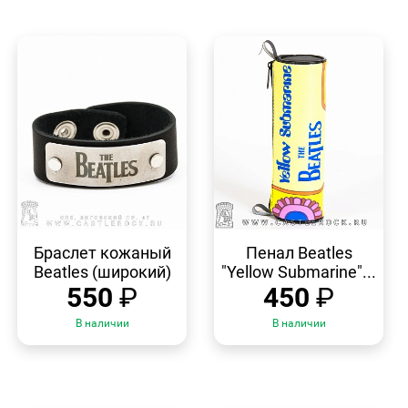
БЫСТРЫЙ
БЫСТРЫЙ
ПРОСМОТР
ПРОСМОТР
Браслет кожаный
Пенал Beatles
Beatles (широкий)
"Yellow Submarine"...
550
₽
450
₽
В наличии
В наличии