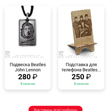
БЫСТРЫЙ
БЫСТРЫЙ
ПРОСМОТР
ПРОСМОТР
Подвеска Beatles
Подставка для
John Lennon
телефона Beatles...
280
₽
250
₽
В наличии
В наличии
Все товары этой подборки