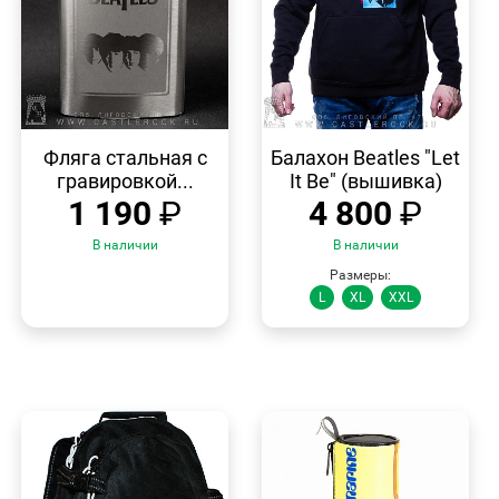
БЫСТРЫЙ
БЫСТРЫЙ
ПРОСМОТР
ПРОСМОТР
Фляга стальная с
Балахон Beatles "Let
гравировкой...
It Be" (вышивка)
1 190
₽
4 800
₽
В наличии
В наличии
Размеры:
L
XL
XXL