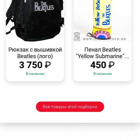
БЫСТРЫЙ
БЫСТРЫЙ
ПРОСМОТР
ПРОСМОТР
Рюкзак с вышивкой
Пенал Beatles
Beatles (лого)
"Yellow Submarine"...
3 750
₽
450
₽
В наличии
В наличии
Все товары этой подборки