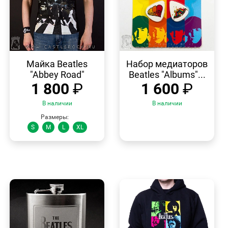
БЫСТРЫЙ
БЫСТРЫЙ
ПРОСМОТР
ПРОСМОТР
Майка Beatles
Набор медиаторов
"Abbey Road"
Beatles "Albums"...
1 800
₽
1 600
₽
В наличии
В наличии
Размеры:
S
M
L
XL