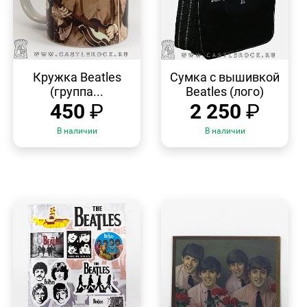
БЫСТРЫЙ
БЫСТРЫЙ
ПРОСМОТР
ПРОСМОТР
Кружка Beatles
Сумка с вышивкой
(группа...
Beatles (лого)
450
₽
2 250
₽
В наличии
В наличии