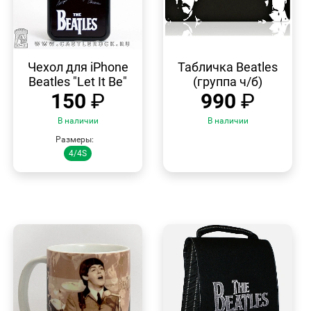
БЫСТРЫЙ
БЫСТРЫЙ
ПРОСМОТР
ПРОСМОТР
Чехол для iPhone
Табличка Beatles
Beatles "Let It Be"
(группа ч/б)
150
₽
990
₽
В наличии
В наличии
Размеры:
4/4S