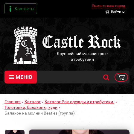
Укажите ваш город
Контакты
Войти
Крупнейший магазин рок-
атрибутики
МЕНЮ
Главная
Каталог
Каталог Рок одежды и атрибутики.
Толстовки, балахоны, худи
Балахон на молнии Beatles (группа)