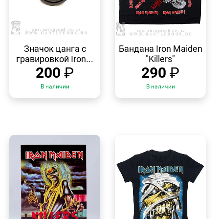
БЫСТРЫЙ
БЫСТРЫЙ
ПРОСМОТР
ПРОСМОТР
Значок цанга с
Бандана Iron Maiden
гравировкой Iron...
"Killers"
200
₽
290
₽
В наличии
В наличии