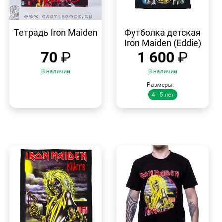
БЫСТРЫЙ
БЫСТРЫЙ
ПРОСМОТР
ПРОСМОТР
Тетрадь Iron Maiden
Футболка детская
Iron Maiden (Eddie)
70
₽
1 600
₽
В наличии
В наличии
Размеры:
4 - 5 лет