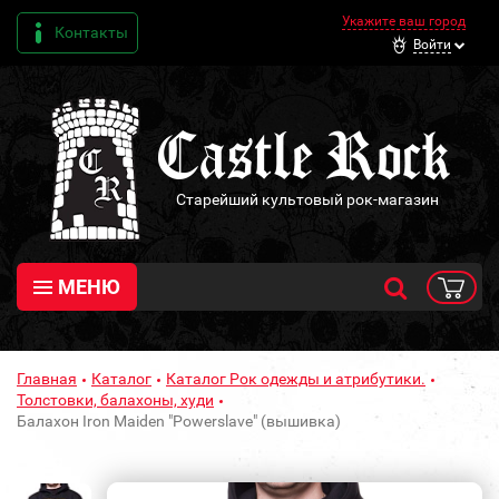
Укажите ваш город
Контакты
Войти
Старейший культовый рок-магазин
МЕНЮ
Главная
Каталог
Каталог Рок одежды и атрибутики.
Толстовки, балахоны, худи
Балахон Iron Maiden "Powerslave" (вышивка)