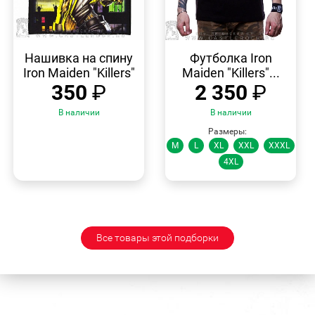
БЫСТРЫЙ
БЫСТРЫЙ
ПРОСМОТР
ПРОСМОТР
Нашивка на спину
Футболка Iron
Iron Maiden "Killers"
Maiden "Killers"...
350
₽
2 350
₽
В наличии
В наличии
Размеры:
M
L
XL
XXL
XXXL
4XL
Все товары этой подборки