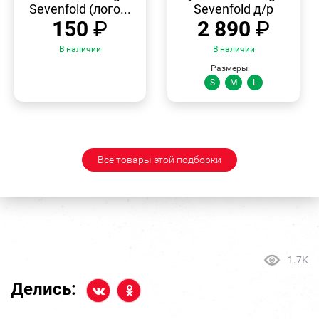
Sevenfold (лого...
Sevenfold д/р
150
₽
2 890
₽
В наличии
В наличии
Размеры:
S
M
L
Все товары этой подборки
1.7K
Делись: