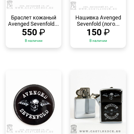
БЫСТРЫЙ
БЫСТРЫЙ
ПРОСМОТР
ПРОСМОТР
Браслет кожаный
Нашивка Avenged
Avenged Sevenfold...
Sevenfold (лого...
550
₽
150
₽
В наличии
В наличии