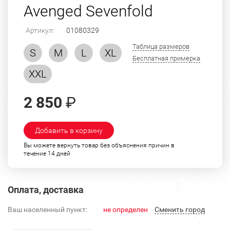
Avenged Sevenfold
Артикул:
01080329
Таблица размеров
S
M
L
XL
Бесплатная примерка
XXL
2 850
₽
Добавить в корзину
Вы можете вернуть товар без объяснения причин в
течение 14 дней
Оплата, доставка
Ваш населенный пункт:
не определен
Cменить город