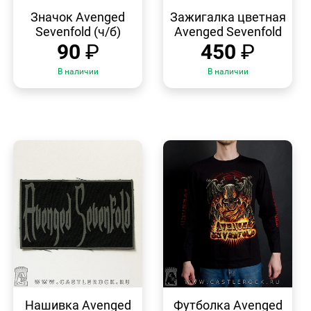
БЫСТРЫЙ
БЫСТРЫЙ
ПРОСМОТР
ПРОСМОТР
Значок Avenged
Зажигалка цветная
Sevenfold (ч/б)
Avenged Sevenfold
90
₽
450
₽
В наличии
В наличии
БЫСТРЫЙ
БЫСТРЫЙ
ПРОСМОТР
ПРОСМОТР
Нашивка Avenged
Футболка Avenged