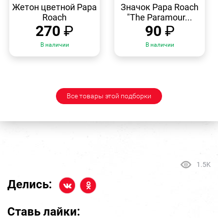
ПРОСМОТР
ПРОСМОТР
Жетон цветной Papa
Значок Papa Roach
Roach
"The Paramour...
270
₽
90
₽
В наличии
В наличии
Все товары этой подборки
1.5K
Делись:
Ставь лайки: