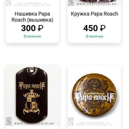
БЫСТРЫЙ
БЫСТРЫЙ
ПРОСМОТР
ПРОСМОТР
Нашивка Papa
Кружка Papa Roach
Roach (вышивка)
300
₽
450
₽
В наличии
В наличии
БЫСТРЫЙ
БЫСТРЫЙ