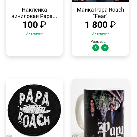
БЫСТРЫЙ
БЫСТРЫЙ
ПРОСМОТР
ПРОСМОТР
Наклейка
Майка Papa Roach
виниловая Papa...
"Fear"
100
₽
1 800
₽
В наличии
В наличии
Размеры:
S
M