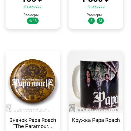
В наличии
В наличии
Размеры:
Размеры:
4/4S
S
M
БЫСТРЫЙ
БЫСТРЫЙ
ПРОСМОТР
ПРОСМОТР
Значок Papa Roach
Кружка Papa Roach
"The Paramour...