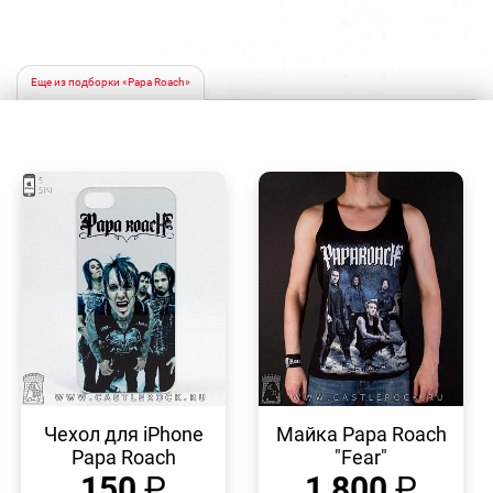
Еще из подборки «Papa Roach»
БЫСТРЫЙ
БЫСТРЫЙ
ПРОСМОТР
ПРОСМОТР
Чехол для iPhone
Майка Papa Roach
Papa Roach
"Fear"
150
₽
1 800
₽