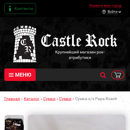
Укажите ваш город
Контакты
Войти
Крупнейший магазин рок-
атрибутики
МЕНЮ
Главная
Каталог
Сумки
Сумки
Сумка к/з Papa Roach