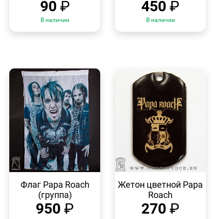
90
₽
450
₽
В наличии
В наличии
БЫСТРЫЙ
БЫСТРЫЙ
ПРОСМОТР
ПРОСМОТР
Флаг Papa Roach
Жетон цветной Papa
(группа)
Roach
950
₽
270
₽