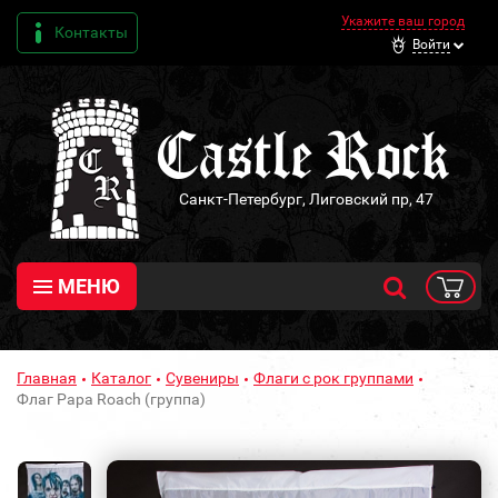
Укажите ваш город
Контакты
Войти
Санкт-Петербург, Лиговский пр, 47
МЕНЮ
Главная
Каталог
Сувениры
Флаги с рок группами
Флаг Papa Roach (группа)