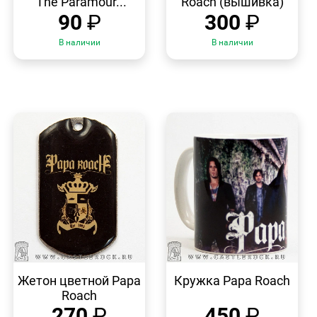
"The Paramour...
Roach (вышивка)
90
₽
300
₽
В наличии
В наличии
БЫСТРЫЙ
БЫСТРЫЙ
ПРОСМОТР
ПРОСМОТР
Жетон цветной Papa
Кружка Papa Roach
Roach
270
₽
450
₽