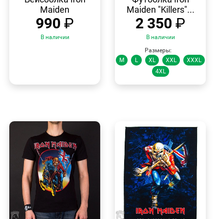
Maiden
Maiden "Killers"...
990
₽
2 350
₽
В наличии
В наличии
Размеры:
M
L
XL
XXL
XXXL
4XL