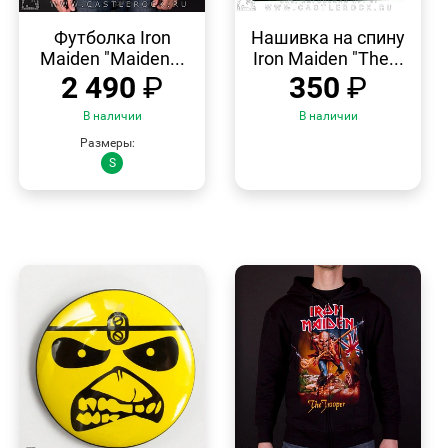
БЫСТРЫЙ
БЫСТРЫЙ
ПРОСМОТР
ПРОСМОТР
Футболка Iron
Нашивка на спину
Maiden "Maiden...
Iron Maiden "The...
2 490
₽
350
₽
В наличии
В наличии
Размеры:
S