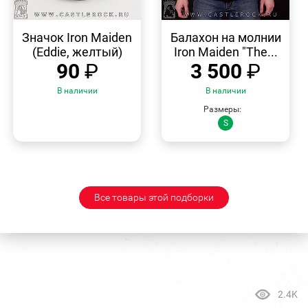
БЫСТРЫЙ
БЫСТРЫЙ
ПРОСМОТР
ПРОСМОТР
Значок Iron Maiden
Балахон на молнии
(Eddie, желтый)
Iron Maiden "The...
90
₽
3 500
₽
В наличии
В наличии
Размеры:
S
Все товары этой подборки
2.4K