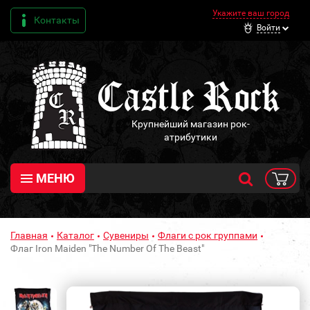
Укажите ваш город
Контакты
Войти
Крупнейший магазин рок-
атрибутики
МЕНЮ
Главная
Каталог
Сувениры
Флаги с рок группами
Флаг Iron Maiden "The Number Of The Beast"