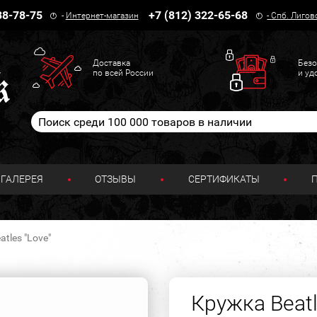
38-78-75
+7 (812) 322-65-68
-
Интернет-магазин
-
Спб. Лигов
Доставка
Безо
по всей России
и уд
ГАЛЕРЕЯ
ОТЗЫВЫ
СЕРТИФИКАТЫ
tles "Love"
Кружка Beatl