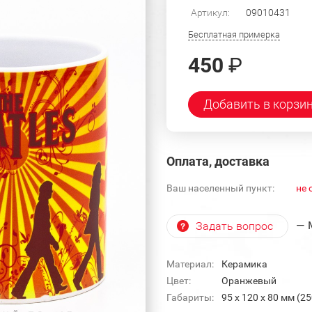
Артикул:
09010431
Бесплатная примерка
450
₽
Добавить в корзи
Оплата, доставка
Ваш населенный пункт:
не 
— 
Задать вопрос
Материал:
Керамика
Цвет:
Оранжевый
Габариты:
95 х 120 х 80 мм (2