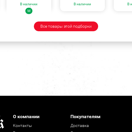
В наличии
В наличии
В 
Размеры:
M
Все товары этой подборки
О компании
Покупателям
Контакты
Доставка