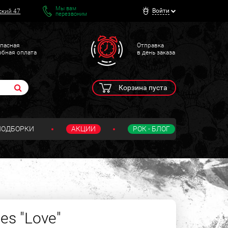
Мы вам
Войти
ский 47
перезвоним
пасная
Отправка
обная оплата
в день заказа
Корзина пуста
ПОДБОРКИ
АКЦИИ
РОК - БЛОГ
es "Love"