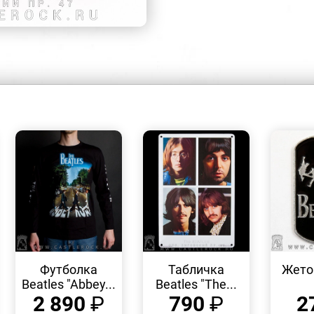
БЫСТРЫЙ
БЫСТРЫЙ
ПРОСМОТР
ПРОСМОТР
Футболка
Табличка
Жетон
Beatles "Abbey...
Beatles "The...
2 890
₽
790
₽
2