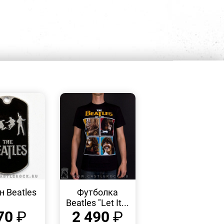
БЫСТРЫЙ
БЫСТРЫЙ
ПРОСМОТР
ПРОСМОТР
 Beatles
Футболка
Beatles "Let It...
70
₽
2 490
₽