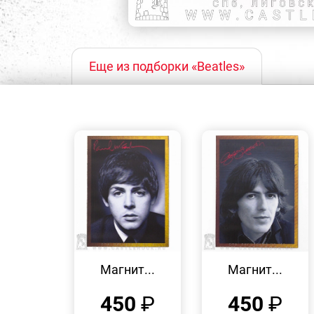
Еще из подборки «Beatles»
БЫСТРЫЙ
БЫСТРЫЙ
ПРОСМОТР
ПРОСМОТР
Магнит...
Магнит...
450
₽
450
₽