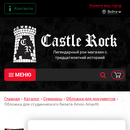
Укажите ваш город
Контакты
Войти
Легендарный рок-магазин с
тридцатилетней историей
МЕНЮ
Главная
Каталог
Сувениры
Обложки для документов
Обложка для студенческого билета Amon Amarth