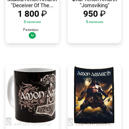
"Deceiver Of The...
"Jomsviking"
1 800
₽
950
₽
В наличии
В наличии
Размеры:
M
БЫСТРЫЙ
БЫСТРЫЙ