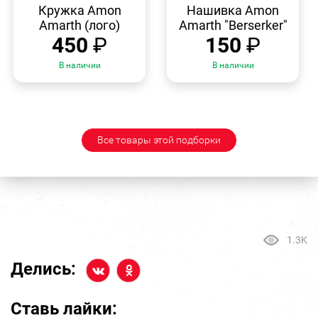
ПРОСМОТР
ПРОСМОТР
Кружка Amon
Нашивка Amon
Amarth (лого)
Amarth "Berserker"
450
₽
150
₽
В наличии
В наличии
Все товары этой подборки
1.3K
Делись:
Ставь лайки: