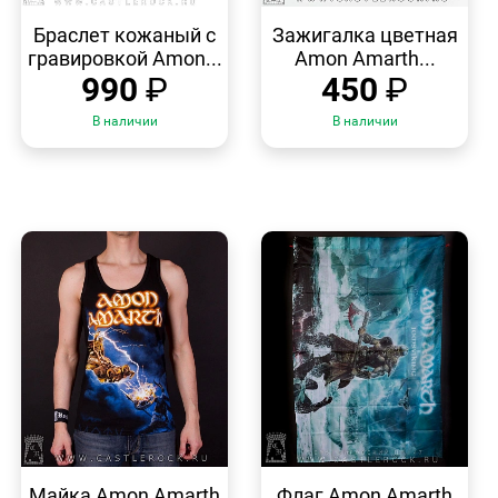
БЫСТРЫЙ
БЫСТРЫЙ
ПРОСМОТР
ПРОСМОТР
Браслет кожаный с
Зажигалка цветная
гравировкой Amon...
Amon Amarth...
990
₽
450
₽
В наличии
В наличии
БЫСТРЫЙ
БЫСТРЫЙ
ПРОСМОТР
ПРОСМОТР
Майка Amon Amarth
Флаг Amon Amarth