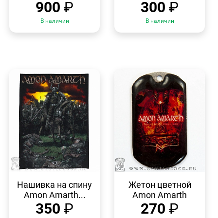
900
₽
300
₽
В наличии
В наличии
БЫСТРЫЙ
БЫСТРЫЙ
ПРОСМОТР
ПРОСМОТР
Нашивка на спину
Жетон цветной
Amon Amarth...
Amon Amarth
350
₽
270
₽