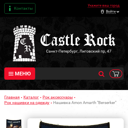
Укажите ваш город
Контакты
Войти
Санкт-Петербург, Лиговский пр, 47
МЕНЮ
Главная
Каталог
Рок аксессуары
Рок нашивки на одежду
Нашивка Amon Amarth "Berserker"