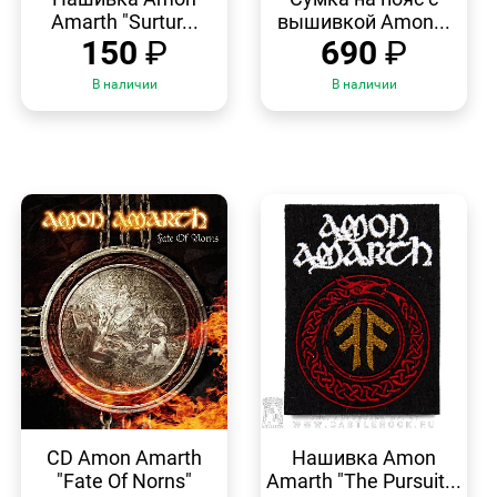
Amarth "Surtur...
вышивкой Amon...
150
₽
690
₽
В наличии
В наличии
БЫСТРЫЙ
БЫСТРЫЙ
ПРОСМОТР
ПРОСМОТР
CD Amon Amarth
Нашивка Amon
"Fate Of Norns"
Amarth "The Pursuit...