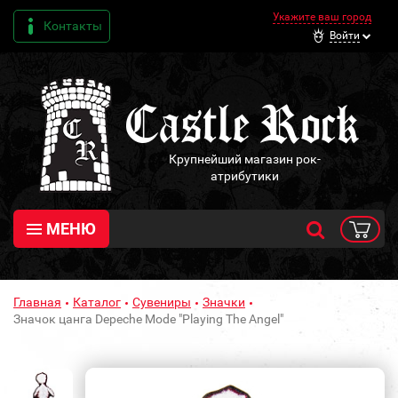
Укажите ваш город
Контакты
Войти
Крупнейший магазин рок-
атрибутики
МЕНЮ
Главная
Каталог
Сувениры
Значки
Значок цанга Depeche Mode "Playing The Angel"