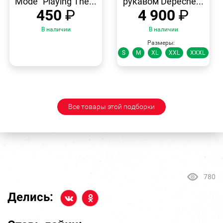
Mode "Playing The...
рукавом Depeche...
450
₽
4 900
₽
В наличии
В наличии
Размеры:
S
M
XL
XXL
XXXL
Все товары этой подборки
780
Делись: