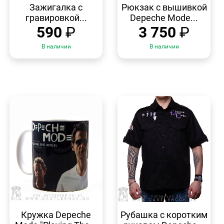
ПРОСМОТР
ПРОСМОТР
Зажигалка с
Рюкзак с вышивкой
гравировкой...
Depeche Mode...
590
₽
3 750
₽
В наличии
В наличии
БЫСТРЫЙ
БЫСТРЫЙ
ПРОСМОТР
ПРОСМОТР
Кружка Depeche
Рубашка с коротким