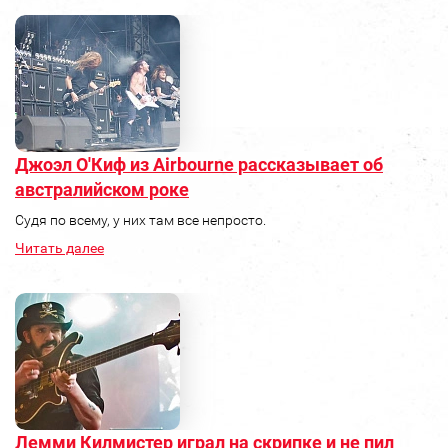
Джоэл О'Киф из Airbourne рассказывает об
австралийском роке
Судя по всему, у них там все непросто.
Читать далее
Лемми Килмистер играл на скрипке и не пил