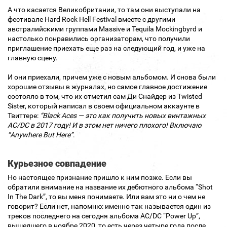
А что касается Великобритании, то там они выступали на
фестивале Hard Rock Hell Festival вместе с другими
австралийскими группами Massive и Tequila Mockingbyrd и
настолько понравились организаторам, что получили
приглашение приехать еще раз на следующий год, и уже на
главную сцену.
И они приехали, причем уже с новым альбомом. И снова были
хорошие отзывы в журналах, но самое главное достижение
состояло в том, что их отметил сам Ди Снайдер из Twisted
Sister, который написал в своем официальном аккаунте в
Твиттере:
“Black Aces — это как получить новых винтажных
AC/DC в 2017 году! И в этом нет ничего плохого! Включаю
“Anywhere But Here”
.
Курьезное совпадение
Но настоящее признание пришло к ним позже. Если вы
обратили внимание на название их дебютного альбома “Shot
In The Dark”, то вы меня понимаете. Или вам это ни о чем не
говорит? Если нет, напомню: именно так называется один из
треков последнего на сегодня альбома AC/DC “Power Up”,
вышедшего в ноябре 2020, то есть через четыре года после