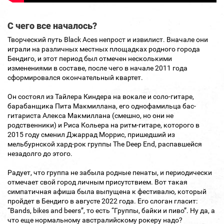
С чего все началось?
Творческий путь Black Aces непрост и извилист. Вначале они
играли на различных местных площадках родного города
Бендиго, и этот период был отмечен несколькими
изменениями в составе, после чего в начале 2011 года
сформировался окончательный квартет.
Он состоял из Тайлера Киндера на вокале и соло-гитаре,
барабанщика Пита Макмиллана, его однофамильца бас-
гитариста Алекса Макмиллана (смешно, но они не
родственники) и Риса Кольера на ритм-гитаре, которого в
2015 году сменил Джаррад Моррис, пришедший из
мельбурнской хард-рок группы The Deep End, распавшейся
незадолго до этого.
Радует, что группа не забыла родные пенаты, и периодически
отмечает свой город личным присутствием. Вот такая
симпатичная афиша была выпущена к фестивалю, который
пройдет в Бендиго в августе 2022 года. Его слоган гласит:
“Bands, bikes and beers”, то есть “Группы, байки и пиво”. Ну да, а
что еще нормальному австралийскому рокеру надо?