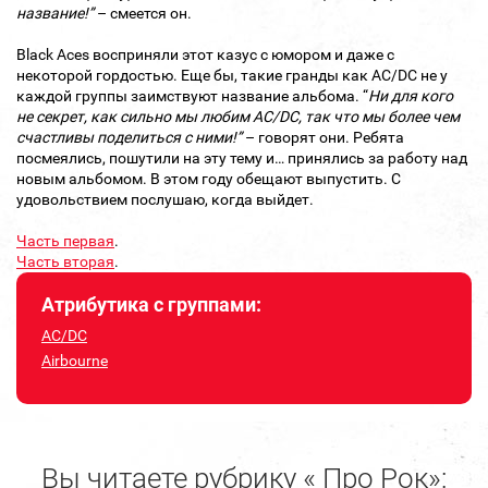
название!”
– смеется он.
Black Aces восприняли этот казус с юмором и даже с
некоторой гордостью. Еще бы, такие гранды как AC/DC не у
каждой группы заимствуют название альбома. “
Ни для кого
не секрет, как сильно мы любим AC/DC, так что мы более чем
счастливы поделиться с ними!”
– говорят они. Ребята
посмеялись, пошутили на эту тему и… принялись за работу над
новым альбомом. В этом году обещают выпустить. С
удовольствием послушаю, когда выйдет.
Часть первая
.
Часть вторая
.
Атрибутика с группами:
AC/DC
Airbourne
Вы читаете рубрику « Про Рок»: