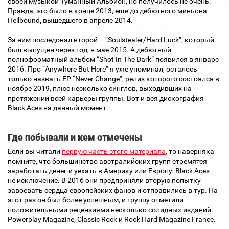
своей музыкой Туманный Альбион, но получилось не очень.
Правда, это было в конце 2013, еще до дебютного миньона
Hellbound, вышедшего в апреле 2014.
За ним последовал второй – “Soulstealer/Hard Luck”, который
был выпущен через год, в мае 2015. А дебютный
полноформатный альбом “Shot In The Dark” появился в январе
2016. Про “Anywhere But Here” я уже упоминал, осталось
только назвать ЕР “Never Change”, релиз которого состоялся в
ноябре 2019, плюс несколько синглов, выходивших на
протяжении всей карьеры группы. Вот и вся дискография
Black Aces на данный момент.
Где побывали и кем отмечены
Если вы читали
первую часть этого материала
, то наверняка
помните, что большинство австралийских групп стремятся
заработать денег и уехать в Америку или Европу. Black Aces –
не исключение. В 2016 они предприняли вторую попытку
завоевать сердца европейских фанов и отправились в тур. На
этот раз он был более успешным, и группу отметили
положительными рецензиями несколько солидных изданий:
Powerplay Magazine, Classic Rock и Rock Hard Magazine France.