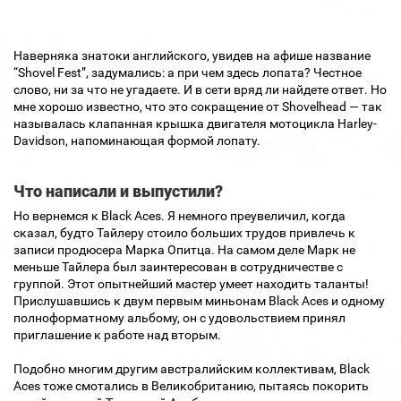
Наверняка знатоки английского, увидев на афише название
“Shovel Fest”, задумались: а при чем здесь лопата? Честное
слово, ни за что не угадаете. И в сети вряд ли найдете ответ. Но
мне хорошо известно, что это сокращение от Shovelhead — так
называлась клапанная крышка двигателя мотоцикла Harley-
Davidson, напоминающая формой лопату.
Что написали и выпустили?
Но вернемся к Black Aces. Я немного преувеличил, когда
сказал, будто Тайлеру стоило больших трудов привлечь к
записи продюсера Марка Опитца. На самом деле Марк не
меньше Тайлера был заинтересован в сотрудничестве с
группой. Этот опытнейший мастер умеет находить таланты!
Прислушавшись к двум первым миньонам Black Aces и одному
полноформатному альбому, он с удовольствием принял
приглашение к работе над вторым.
Подобно многим другим австралийским коллективам, Black
Aces тоже смотались в Великобританию, пытаясь покорить