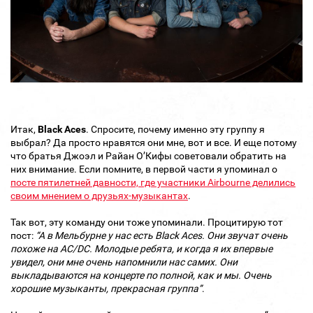
Итак,
Black Aces
. Спросите, почему именно эту группу я
выбрал? Да просто нравятся они мне, вот и все. И еще потому
что братья Джоэл и Райан О’Кифы советовали обратить на
них внимание. Если помните, в первой части я упоминал о
посте пятилетней давности, где участники Airbourne делились
своим мнением о друзьях-музыкантах
.
Так вот, эту команду они тоже упоминали. Процитирую тот
пост:
“А в Мельбурне у нас есть Black Aces. Они звучат очень
похоже на AC/DC. Молодые ребята, и когда я их впервые
увидел, они мне очень напомнили нас самих. Они
выкладываются на концерте по полной, как и мы. Очень
хорошие музыканты, прекрасная группа”
.