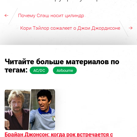
Почему Слэш носит цилиндр
Кори Тэйлор сожалеет о Джои Джордисоне
Читайте больше материалов по
тегам:
AC/DC
Airbourne
Брайан Джонсон: когда рок встречается с