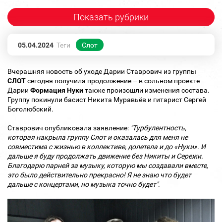
Показать рубрики
05.04.2024
Теги
Слот
Вчерашняя новость об уходе Дарии Ставрович из группы
СЛОТ
сегодня получила продолжение – в сольном проекте
Дарии
Формация Нуки
также произошли изменения состава.
Группу покинули басист Никита Муравьёв и гитарист Сергей
Боголюбский.
Ставрович опубликовала заявление:
"Турбулентность,
которая накрыла группу Слот и оказалась для меня не
совместима с жизнью в коллективе, долетела и до «Нуки». И
дальше я буду продолжать движение без Никиты и Сережи.
Благодарю парней за музыку, которую мы создавали вместе,
это было действительно прекрасно! Я не знаю что будет
дальше с концертами, но музыка точно будет"
.