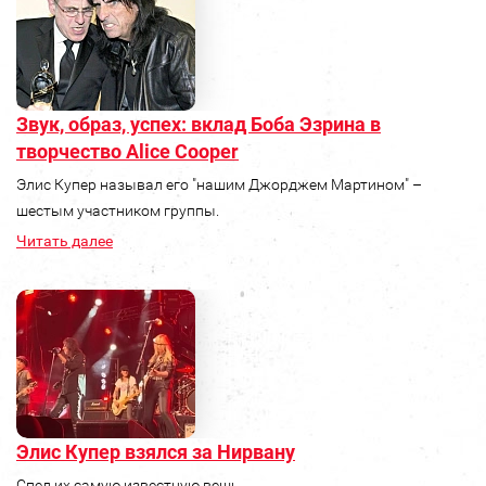
Звук, образ, успех: вклад Боба Эзрина в
творчество Alice Cooper
Элис Купер называл его "нашим Джорджем Мартином" –
шестым участником группы.
Читать далее
Элис Купер взялся за Нирвану
Спел их самую известную вещь.