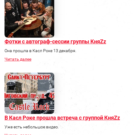
Фотки с автограф-сессии группы КняZz
Она прошла в Касл Роке 13 декабря.
Читать далее
В Касл Роке прошла встреча с группой КняZz
Уже есть небольшое видео.