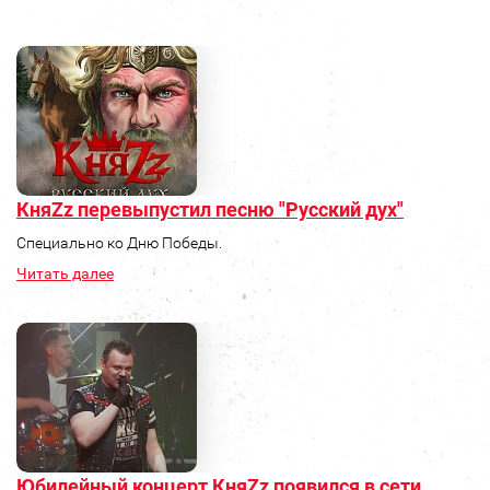
КняZz перевыпустил песню "Русский дух"
Специально ко Дню Победы.
Читать далее
Юбилейный концерт КняZz появился в сети