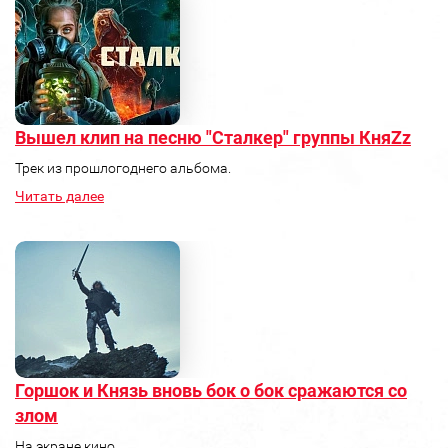
Вышел клип на песню "Сталкер" группы КняZz
Трек из прошлогоднего альбома.
Читать далее
Горшок и Князь вновь бок о бок сражаются со
злом
На экране кино.