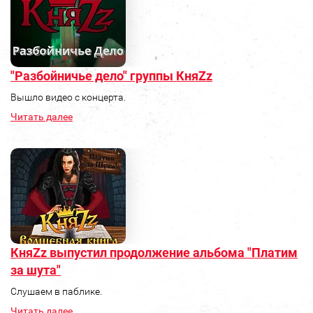
"Разбойничье дело" группы КняZz
Вышло видео с концерта.
Читать далее
КняZz выпустил продолжение альбома "Платим
за шута"
Слушаем в паблике.
Читать далее