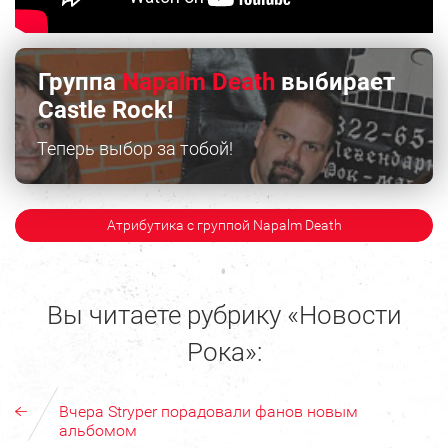
Группа
Napalm Death
выбирает
Castle Rock!
Теперь выбор за тобой!
Атрибутика с группой Napalm Death
Вы читаете рубрику «Новости
Рока»:
Вчера Stryper порадовали фанов новым
альбомом