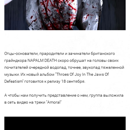
Отцы-основатели, прародители и зачинатели британского
грайндкора NAPALM DEATH скоро обрушат на головы своих
почитателей очередной водопад, точнее, звукопад тяжеленной
музыки. Их новый альбом "Throes Of Joy In The Jaws Of
Defeatism" готовится к релизу 18 сентября.
А чтобы нам получить представление о нем, группа выложила
в сеть видео на треки "Amoral"