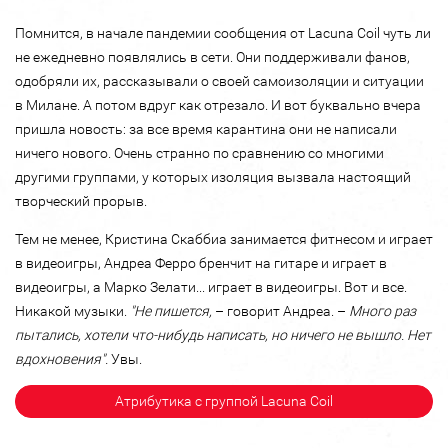
Помнится, в начале пандемии сообщения от Lacuna Coil чуть ли
не ежедневно появлялись в сети. Они поддерживали фанов,
одобряли их, рассказывали о своей самоизоляции и ситуации
в Милане. А потом вдруг как отрезало. И вот буквально вчера
пришла новость: за все время карантина они не написали
ничего нового. Очень странно по сравнению со многими
другими группами, у которых изоляция вызвала настоящий
творческий прорыв.
Тем не менее, Кристина Скаббиа занимается фитнесом и играет
в видеоигры, Андреа Ферро бренчит на гитаре и играет в
видеоигры, а Марко Зелати... играет в видеоигры. Вот и все.
Никакой музыки.
"Не пишется,
– говорит Андреа. –
Много раз
пытались, хотели что-нибудь написать, но ничего не вышло. Нет
вдохновения".
Увы.
Атрибутика с группой Lacuna Coil