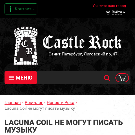
Укажите ваш город
Контакты
Войти
Санкт-Петербург, Лиговский пр, 47
МЕНЮ
Главная
Рок-Блог
Новости Рока
Lacuna Coil не могут писать музыку
LACUNA COIL НЕ МОГУТ ПИСАТЬ
МУЗЫКУ