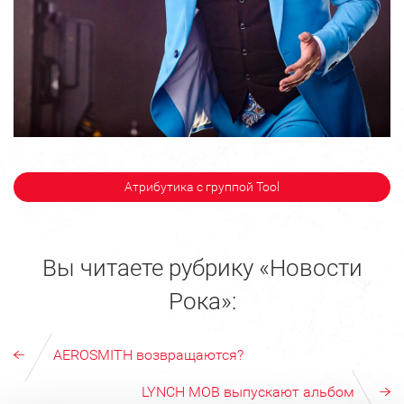
Атрибутика с группой Tool
Вы читаете рубрику «Новости
Рока»:
AEROSMITH возвращаются?
LYNCH MOB выпускают альбом