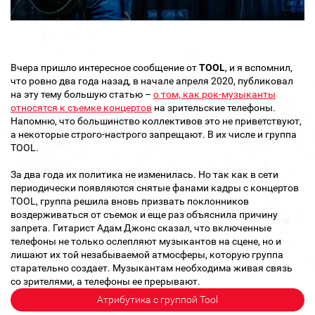
Вчера пришло интересное сообщение от
TOOL
, и я вспомнил,
что ровно два года назад, в начале апреля 2020, публиковал
на эту тему большую статью –
о том, как рок-музыканты
относятся к съемке концертов
на зрительские телефоны.
Напомню, что большинство коллективов это не приветствуют,
а некоторые строго-настрого запрещают. В их числе и группа
TOOL.
За два года их политика не изменилась. Но так как в сети
периодически появляются снятые фанами кадры с концертов
TOOL, группа решила вновь призвать поклонников
воздерживаться от съемок и еще раз объяснила причину
запрета. Гитарист Адам Джонс сказал, что включенные
телефоны не только ослепляют музыкантов на сцене, но и
лишают их той незабываемой атмосферы, которую группа
старательно создает. Музыкантам необходима живая связь
со зрителями, а телефоны ее прерывают.
Атрибутика с группой Tool