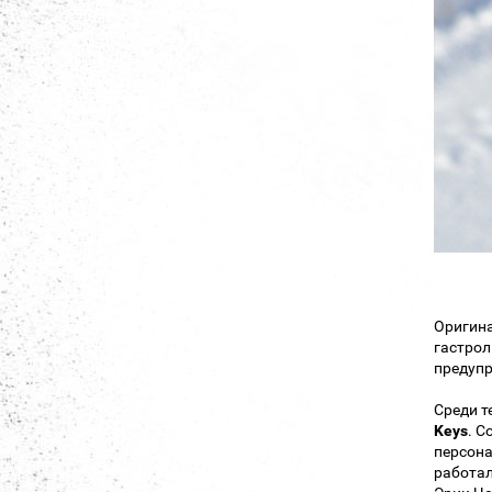
Оригина
гастрол
предупр
Среди т
Keys
. С
персона
работал