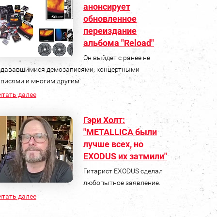
анонсирует
обновленное
переиздание
альбома "Reload"
Он выйдет с ранее не
здававшимися демозаписями, концертными
аписями и многим другим.
итать далее
Гэри Холт:
"METALLICA были
лучше всех, но
EXODUS их затмили"
Гитарист EXODUS сделал
любопытное заявление.
итать далее