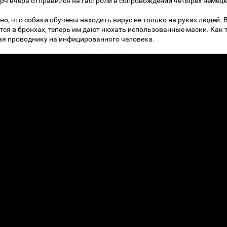
рч вчера отправился на гастроли в сопровождении четырех немец
но, что собаки обучены находить вирус не только на руках людей.
тся в бронхах, теперь им дают нюхать использованные маски. Как 
я проводнику на инфицированного человека.