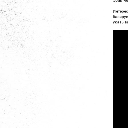
Эрик Че
Интерес
базируе
указыва