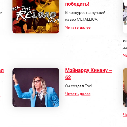
победить!
им
В конкурсе на лучший
кавер METALLICA.
Читать далее
и
з
Ч
ал
Мэйнарду Кинану –
62
е
Он создал Tool.
Читать далее
"
Ч