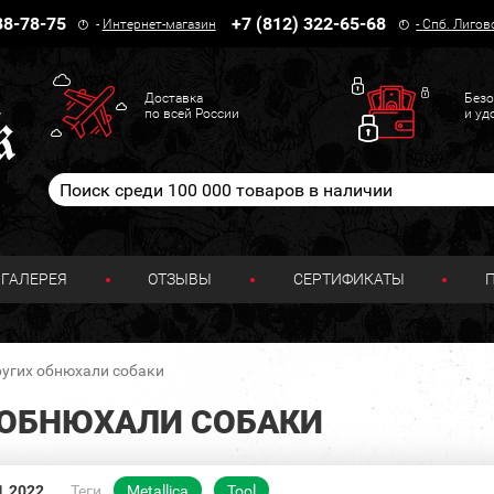
38-78-75
+7 (812) 322-65-68
-
Интернет-магазин
-
Спб. Лигов
Доставка
Безо
по всей России
и уд
ГАЛЕРЕЯ
ОТЗЫВЫ
СЕРТИФИКАТЫ
ругих обнюхали собаки
 ОБНЮХАЛИ СОБАКИ
1.2022
Теги
Metallica
Tool