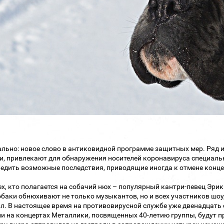
льно: новое слово в антиковидной программе защитных мер. Ряд 
и, привлекают для обнаружения носителей коронавируса специальн
едить возможные последствия, приводящие иногда к отмене конце
ех, кто полагается на собачий нюх – популярный кантри-певец Эрик
обаки обнюхивают не только музыкантов, но и всех участников шо
л. В настоящее время на противовирусной службе уже двенадцать с
и на концертах Металлики, посвященных 40-летию группы, будут пр