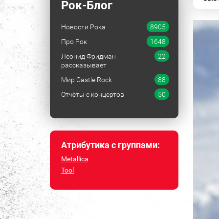
Рок-Блог
Новости Рока
8905
Про Рок
1648
Леонид Фридман
22
рассказывает
Мир Castle Rock
88
Отчёты с концертов
50
Атрибутика с группами:
Metallica
Tool