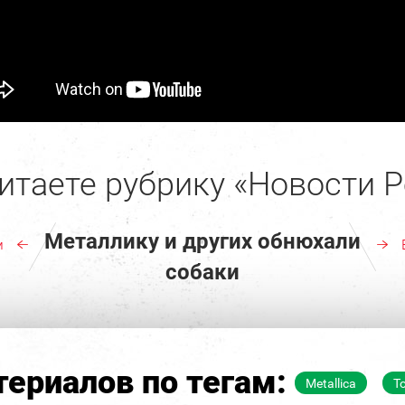
итаете рубрику «Новости Р
Металлику и других обнюхали
м
собаки
ериалов по тегам:
Metallica
To