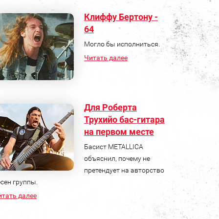
Клиффу Бертону -
64
Могло бы исполниться.
Читать далее
Для Роберта
Трухийо бас‑гитара
на первом месте
Басист METALLICA
объяснил, почему не
претендует на авторство
сен группы.
итать далее