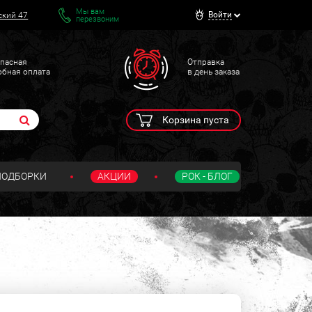
Мы вам
Войти
ский 47
перезвоним
пасная
Отправка
обная оплата
в день заказа
Корзина пуста
ПОДБОРКИ
АКЦИИ
РОК - БЛОГ