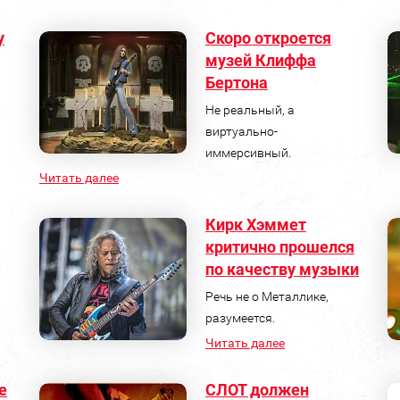
у
Скоро откроется
музей Клиффа
Бертона
Не реальный, а
виртуально-
иммерсивный.
Читать далее
Кирк Хэммет
критично прошелся
по качеству музыки
Речь не о Металлике,
разумеется.
Читать далее
е
СЛОТ должен