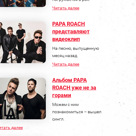
Читать далее
PAPA ROACH
представляют
видеоклип
На песню, выпущенную
месяц назад.
Читать далее
Альбом PAPA
ROACH уже не за
горами
Можем с ним
познакомиться – вышел
сингл.
итать далее