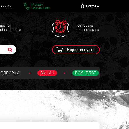
Мы вам
Войти
ский 47
перезвоним
пасная
Отправка
обная оплата
в день заказа
Корзина пуста
ПОДБОРКИ
АКЦИИ
РОК - БЛОГ
О