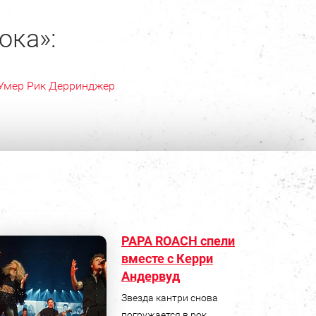
ока»:
Умер Рик Дерринджер
PAPA ROACH спели
вместе с Керри
Андервуд
Звезда кантри снова
погружается в рок.