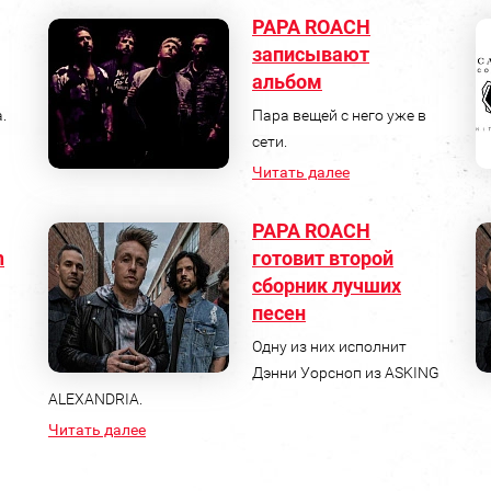
PAPA ROACH
записывают
альбом
.
Пара вещей с него уже в
сети.
Читать далее
PAPA ROACH
h
готовит второй
сборник лучших
песен
Одну из них исполнит
Дэнни Уорсноп из ASKING
ALEXANDRIA.
Читать далее