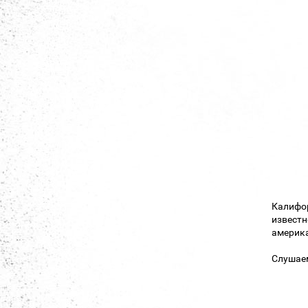
Калифо
известн
америка
Слушае