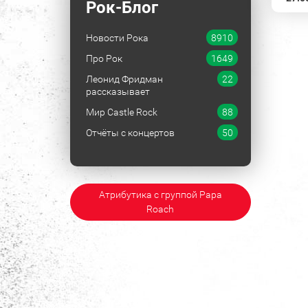
Рок-Блог
Новости Рока
8910
Про Рок
1649
Леонид Фридман
22
рассказывает
Мир Castle Rock
88
Отчёты с концертов
50
Атрибутика с группой Papa
Roach