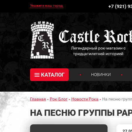
Укажите ваш город
+7 (921) 9
Легендарный рок-магазин с
тридцатилетней историей
КАТАЛОГ
НОВИНКИ
Главная
Рок-Блог
Новости Рока
На песню груп
НА ПЕСНЮ ГРУППЫ PAP
27.0