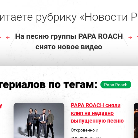
итаете рубрику «Новости Р
На песню группы PAPA ROACH
E
снято новое видео
ериалов по тегам:
Papa Roach
у
PAPA ROACH сняли
клип на недавно
выпущенную песню
Откровенно и
эмоционально.