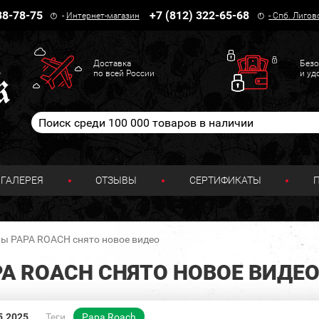
38-78-75
+7 (812) 322-65-68
-
Интернет-магазин
-
Спб. Лигов
Доставка
Безо
по всей России
и уд
ГАЛЕРЕЯ
ОТЗЫВЫ
СЕРТИФИКАТЫ
пы PAPA ROACH снято новое видео
A ROACH СНЯТО НОВОЕ ВИДЕ
5.2025
Теги
Papa Roach