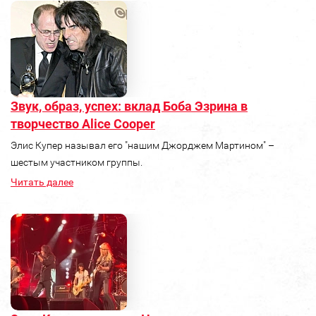
Звук, образ, успех: вклад Боба Эзрина в
творчество Alice Cooper
Элис Купер называл его "нашим Джорджем Мартином" –
шестым участником группы.
Читать далее