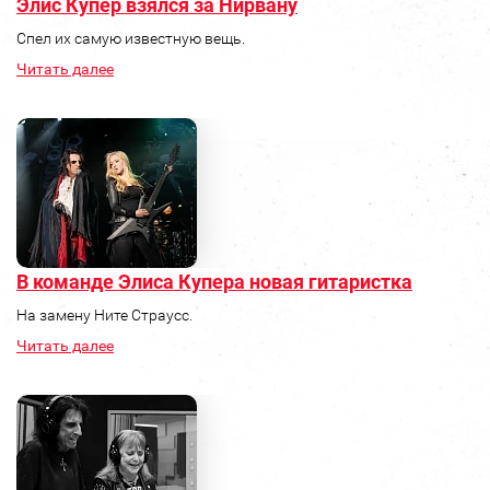
Элис Купер взялся за Нирвану
Спел их самую известную вещь.
Читать далее
В команде Элиса Купера новая гитаристка
На замену Ните Страусс.
Читать далее