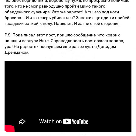
человек порядочный, воровству чужд, но прекрасно понимаю
того, кто не смог равнодушно пройти мимо такого
обалденного сувенира. Это же раритет! А ты его под ноги
бросила... И что теперь убиваться? Закажи еще один и прибей
гвоздями соткой к полу. Навылет. И загни с той стороны.
P.S. Пока писал этот пост, пришло сообщение, что коврик
нашли и вернули Ните. Справедливость восторжествовала,
ура! На радостях послушаем еще раз ее дуэт с Дэвидом
Дрейманом.