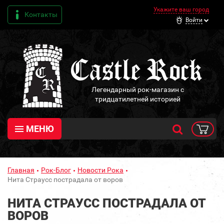
Укажите ваш город
Контакты
Войти
Легендарный рок-магазин с
тридцатилетней историей
МЕНЮ
Главная
Рок-Блог
Новости Рока
Нита Страусс пострадала от воров
НИТА СТРАУСС ПОСТРАДАЛА ОТ
ВОРОВ