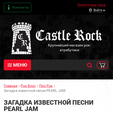
Укажите ваш город
Контакты
Войти
Крупнейший магазин рок-
атрибутики
МЕНЮ
Главная
Рок-Блог
Про Рок
Загадка известной песни PEARL JAM
ЗАГАДКА ИЗВЕСТНОЙ ПЕСНИ
PEARL JAM