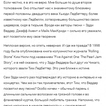
Если честно, я в это не верю. Мне больше по душе второе
толкование. Оно отсылает нас к знаменитому блюзмену
первой половины двадцатого века Хьюди Ледбеттеру, более
известному как Ледбелли, сотворившему большинство своих
шедевров, сидя в тюрьме. Вроде как авторы песни – Эдди
Веддер, Джефф Амент и Майк МакКриди – сильно его уважали,
вот посвятили ему свое творение.
Неплохая версия, но опять неверная. И где же правда? В 1998
году была опубликована книга колумнистки журнала “Rolling
Stone” Ким Нили под названием “Five Against One: The Pearl Jam
Story”, и в ней сказано, что у Эдди Веддера был друг из Чикаго,
которого звали Тим Ледбеттер. Это уже ближе к истине.
Сам Эдди много раз подтверждал эту историю в интервью и на
концертах. Чем же он так примечателен, этот Тим, что Веддер
посвятил ему песню? Особо ничем – обычный парень с
длинными сальными волосами на грязной голове и во
фланелевой куртке, большой любитель гранжа. Напомню, что
песня написана в начале девяностых – самое время!