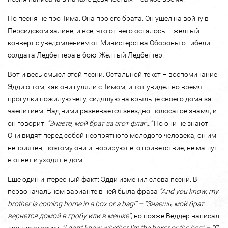
Но песня не про Тима. Она про его брата. Он ушел на войну в
Персидском заливе, и все, что от него осталось – желтый
конверт с уведомлением от Министерства Обороны о гибели
солдата Ледбеттера в бою. Желтый Ледбеттер.
Вот и весь смысл этой песни. Остальной текст – воспоминание
Эдди о том, как они гуляли с Тимом, и тот увидел во время
прогулки пожилую чету, сидящую на крыльце своего дома за
чаепитием. Над ними развевается звездно-полосатое знамя, и
он говорит:
“Знаете, мой брат за этот флаг…”
Но они не знают.
Они видят перед собой неопрятного молодого человека, он им
неприятен, поэтому они игнорируют его приветствие, не машут
в ответ и уходят в дом.
Еще один интересный факт: Эдди изменил слова песни. В
первоначальном варианте в ней была фраза
“And you know, my
brother is coming home in a box or a bag!” – “Знаешь, мой брат
вернется домой в гробу или в мешке”
, но позже Веддер написал