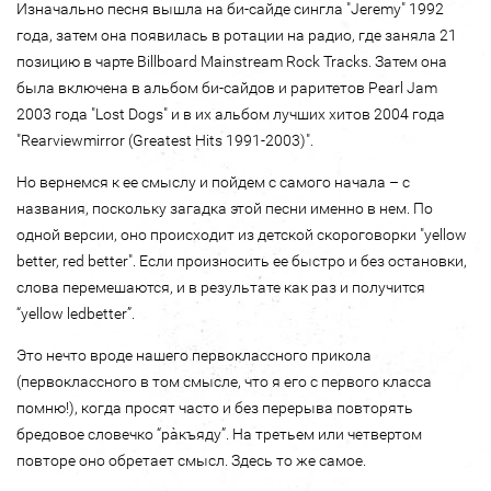
Изначально песня вышла на би-сайде сингла "Jeremy" 1992
года, затем она появилась в ротации на радио, где заняла 21
позицию в чарте Billboard Mainstream Rock Tracks. Затем она
была включена в альбом би-сайдов и раритетов Pearl Jam
2003 года "Lost Dogs" и в их альбом лучших хитов 2004 года
"Rearviewmirror (Greatest Hits 1991-2003)".
Но вернемся к ее смыслу и пойдем с самого начала – с
названия, поскольку загадка этой песни именно в нем. По
одной версии, оно происходит из детской скороговорки "yellow
better, red better". Если произносить ее быстро и без остановки,
слова перемешаются, и в результате как раз и получится
“yellow ledbetter”.
Это нечто вроде нашего первоклассного прикола
(первоклассного в том смысле, что я его с первого класса
помню!), когда просят часто и без перерыва повторять
бредовое словечко “рàкъяду”. На третьем или четвертом
повторе оно обретает смысл. Здесь то же самое.