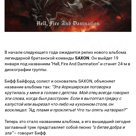
В начале следующего года ожидается релиз нового альбома
легендарной британской команды
SAXON
. Он выйдет 19
января под названием "Hell, Fire And Damnation" и станет 24-м в
дискографии группы.
Бифф Байфорд, солист и основатель SAXON, объясняет
название альбома так:
“Эта йоркширская поговорка
крутилась у меня в голове с детства. Мой отец всегда говорил
эти слова, когда был расстроен. Если я вытоптал грядку с
капустой или вырезал что-либо на кухонном столе, он
восклицал: “Ад, пламя и проклятье! Что ты опять натворил?”
Теперь это стало названием альбома, а его вышедший сегодня
заглавный трек представляет собой песню
“о битве добра
и
зла
”
– говорит Бифф.