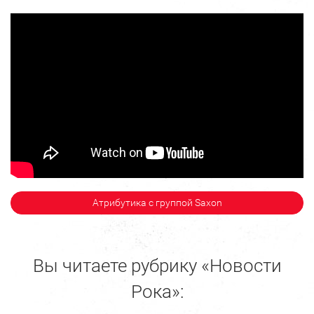
Атрибутика с группой Saxon
Вы читаете рубрику «Новости
Рока»: