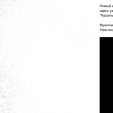
Новый а
здесь у
“Razam
Фронтм
Нам пос