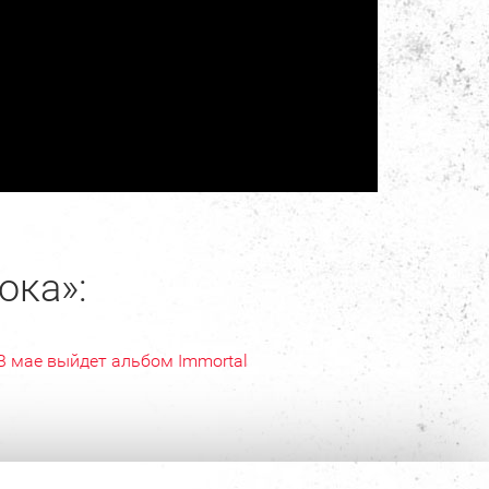
ока»:
В мае выйдет альбом Immortal