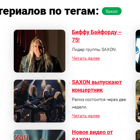
ериалов по тегам:
Saxon
Биффу Байфорду –
75!
Лидер группы SAXON.
Читать далее
SAXON выпускают
концертник
Релиз состоится через две
недели.
Читать далее
Новое видео от
SAXON