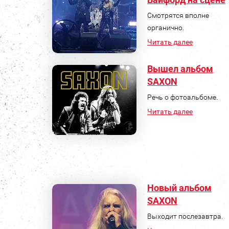
Смотрятся вполне
органично.
Читать далее
Вышел альбом
SAXON
Речь о фотоальбоме.
Читать далее
Новый альбом
SAXON
Выходит послезавтра.