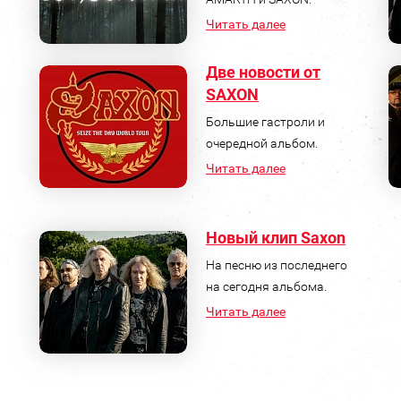
Читать далее
Две новости от
SAXON
Большие гастроли и
очередной альбом.
Читать далее
Новый клип Saxon
На песню из последнего
на сегодня альбома.
Читать далее