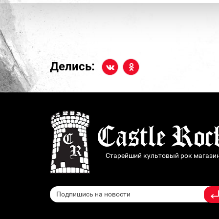
Делись:
Старейший культовый рок магази