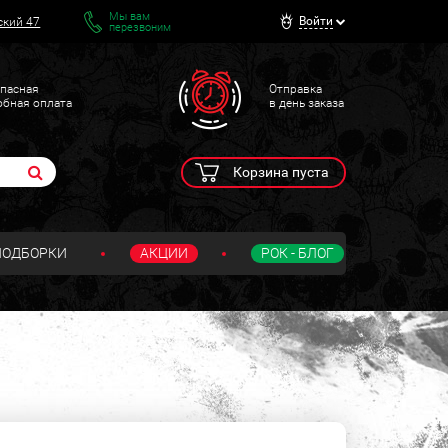
Мы вам
Войти
ский 47
перезвоним
пасная
Отправка
обная оплата
в день заказа
Корзина пуста
ПОДБОРКИ
АКЦИИ
РОК - БЛОГ