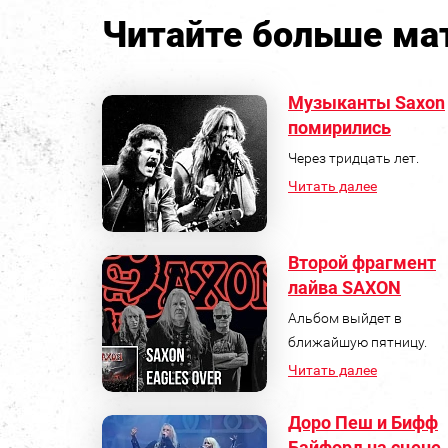
Читайте больше мат
Музыканты Saxon
помирились
Через тридцать лет.
Читать далее
Второй фрагмент
лайва SAXON
Альбом выйдет в
ближайшую пятницу.
Читать далее
Доро Пеш и Бифф
Байфорд на сцене