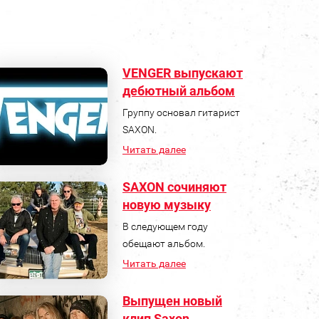
VENGER выпускают
дебютный альбом
Группу основал гитарист
SAXON.
Читать далее
SAXON сочиняют
новую музыку
В следующем году
обещают альбом.
Читать далее
Выпущен новый
клип Saxon