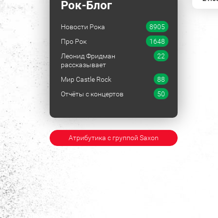
Рок-Блог
Новости Рока
8905
Про Рок
1648
Леонид Фридман
22
рассказывает
Мир Castle Rock
88
Отчёты с концертов
50
Атрибутика с группой Saxon