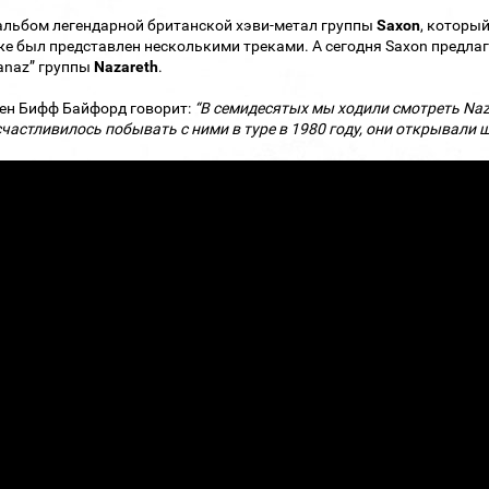
льбом легендарной британской хэви-метал группы
Saxon
, который
же был представлен несколькими треками. А сегодня Saxon предла
anaz” группы
Nazareth
.
ен Бифф Байфорд говорит:
“В семидесятых мы ходили смотреть Naza
частливилось побывать с ними в туре в 1980 году, они открывали ш