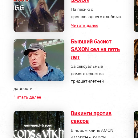
На песню с
прошлогоднего альбома.
Читать далее
Бывший басист
SAXON сел на пять
лет
За сексуальные
домогательства
тридцатилетней
давности.
Читать далее
Викинги против
саксов
В новом клипе AMON
AMARTH и SAXON.