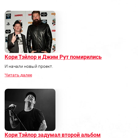
Кори Тэйлор и Джим Рут помирились
И начали новый проект.
Читать далее
Кори Тэйлор задумал второй альбом