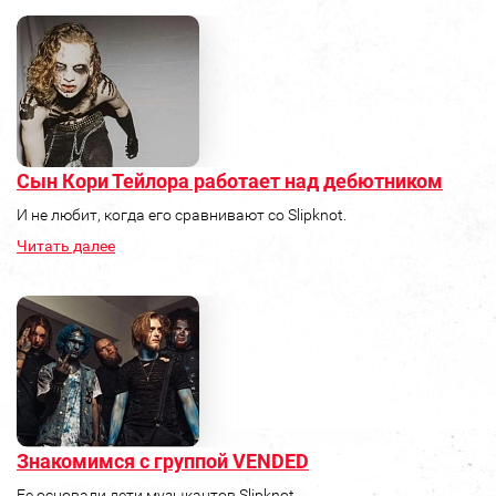
Сын Кори Тейлора работает над дебютником
И не любит, когда его сравнивают со Slipknot.
Читать далее
Знакомимся с группой VENDED
Ее основали дети музыкантов Slipknot.