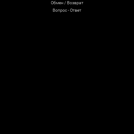
Обмен / Возврат
Вопрос - Ответ
© ООО "CastleRock" 1992- 2026
Все права защищены
Мы в соцсетях
-
Спб. Лиговский 47
:
+7 (812) 322-65-68
-
Интернет-магазин
:
+7 (921) 938-78-75
Разработка сайтов —