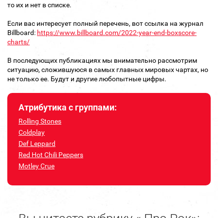
то их и нет в списке.
Если вас интересует полный перечень, вот ссылка на журнал
Billboard:
https://www.billboard.com/2022-year-end-boxscore-
charts/
В последующих публикациях мы внимательно рассмотрим
ситуацию, сложившуюся в самых главных мировых чартах, но
не только ее. Будут и другие любопытные цифры.
Атрибутика с группами:
Rolling Stones
Coldplay
Def Leppard
Red Hot Chili Peppers
Motley Crue