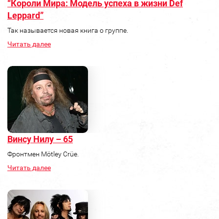
“Короли Мира: Модель успеха в жизни Def
Leppard”
Так называется новая книга о группе.
Читать далее
Винсу Нилу – 65
Фронтмен Mötley Crüe.
Читать далее