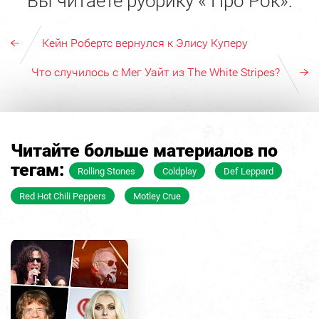
Вы читаете рубрику « Про Рок»:
Кейн Робертс вернулся к Элису Куперу
Что случилось с Мег Уайт из The White Stripes?
Читайте больше материалов по
тегам:
Rolling Stones
Coldplay
Def Leppard
Red Hot Chili Peppers
Motley Crue