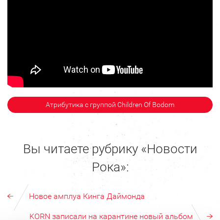
Атрибутика с группой Children Of Bodom
Вы читаете рубрику «Новости
Рока»:
Новое амплуа Кинга Даймонда
KORN записали на карантине новый альбом