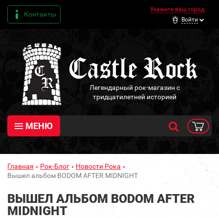
Укажите ваш город
Контакты
Войти
Легендарный рок-магазин с
тридцатилетней историей
МЕНЮ
Главная
Рок-Блог
Новости Рока
Вышел альбом BODOM AFTER MIDNIGHT
ВЫШЕЛ АЛЬБОМ BODOM AFTER
MIDNIGHT