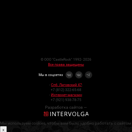
© ООО "CastleRock" 1992- 2026
Все права защищены
Мы в соцсетях
-
Спб. Лиговский 47
:
+7 (812) 322-65-68
-
Интернет-магазин
:
+7 (921) 938-78-75
Разработка сайтов —
Мы используем cookies, чтобы вам было удобно работать с сайтом
x