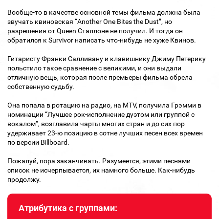
Вообще-то в качестве основной темы фильма должна была
звучать квиновская “Another One Bites the Dust”, но
разрешения от Queen Сталлоне не получил. И тогда он
обратился к Survivor написать что-нибудь не хуже Квинов.
Гитаристу Фрэнки Салливану и клавишнику Джиму Петерику
польстило такое сравнение с великими, и они выдали
отличную вещь, которая после премьеры фильма обрела
собственную судьбу.
Она попала в ротацию на радио, на MTV, получила Грэмми в
номинации “Лучшее рок-исполнение дуэтом или группой с
вокалом”, возглавила чарты многих стран и до сих пор
удерживает 23-ю позицию в сотне лучших песен всех времен
по версии Billboard.
Пожалуй, пора заканчивать. Разумеется, этими песнями
список не исчерпывается, их намного больше. Как-нибудь
продолжу.
Атрибутика с группами: