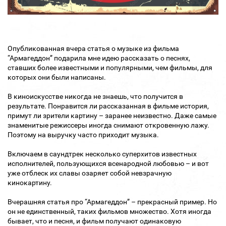
Опубликованная вчера статья о музыке из фильма
“Армагеддон” подарила мне идею рассказать о песнях,
ставших более известными и популярными, чем фильмы, для
которых они были написаны.
В киноискусстве никогда не знаешь, что получится в
результате. Понравится ли рассказанная в фильме история,
примут ли зрители картину – заранее неизвестно. Даже самые
знаменитые режиссеры иногда снимают откровенную лажу.
Поэтому на выручку часто приходит музыка.
Включаем в саундтрек несколько суперхитов известных
исполнителей, пользующихся всенародной любовью – и вот
уже отблеск их славы озаряет собой невзрачную
кинокартину.
Вчерашняя статья про “Армагеддон” – прекрасный пример. Но
он не единственный, таких фильмов множество. Хотя иногда
бывает, что и песня, и фильм получают одинаковую