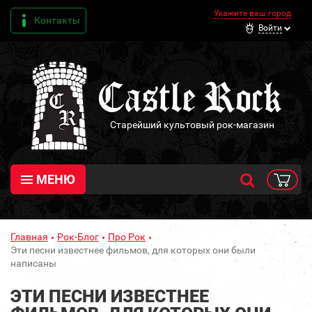
Укажите ваш город
Контакты
Войти
Старейший культовый рок-магазин
МЕНЮ
Главная
Рок-Блог
Про Рок
Эти песни известнее фильмов, для которых они были
написаны
ЭТИ ПЕСНИ ИЗВЕСТНЕЕ