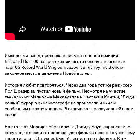
Именно эта вещь, продержавшись на топовой позиции
Billboard Hot 100 на протяжении шести недель и возглавив
чарт US Record World Singles, предоставила группе Blondie
законное место в движении Новой волны.
История любит повторяться. Через два года тот же режиссер
Пол Шредер выпустил новый фильм. Несмотря на участие
гениальных Малколма Макдауэлла и Настасьи Кински, “Люди-
кошки” фурор в кинематографе не произвели и ничем
особенным не запомнились. В отличие от прозвучавшей в нем
песни.
На этот раз Мородер обратился к Дэвиду Боуи, справедливо
подумав, что если тот напишет для фильма песню, то успех ему
гарантирован. Да, успех был. У песни, но не у фильма. Кто-