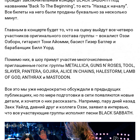
пройдет заключительный концерт BLACK SABBATH под
названием "Back To The Beginning", то есть “Назад к началу”.
Все билеты на него были проданы буквально за несколько
минут.
Главным в концерте будет то, что на сцену выйдут все четверо
участников оригинального состава группы – вокалист Оззи
Озборн, гитарист Тони Айомми, басист Гизер Батлер и
барабанщик Билл Уорд.
Помимо них, в шоу примут участие многочисленные
приглашенные гости: группы METALLICA, GUNS N' ROSES, TOOL,
SLAYER, PANTERA, GOJIRA, ALICE IN CHAINS, HALESTORM, LAMB
OF GOD, ANTHRAX и MASTODON.
Все это мы уже неоднократно обсуждали в предыдущих
публикациях, но по мере подготовки в сети появляются новые
детали, и хочется о них рассказать. Например, пару дней назад
Закк Уайлд, давний друг и коллега Оззи, заявил в интервью,
что все участвующие группы исполнят песни BLACK SABBATH.