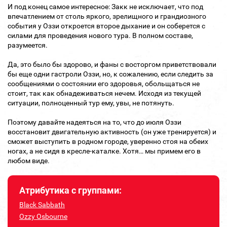
И под конец самое интересное: Закк не исключает, что под
впечатлением от столь яркого, зрелищного и грандиозного
события у Оззи откроется второе дыхание и он соберется с
силами для проведения нового тура. В полном составе,
разумеется.
Да, это было бы здорово, и фаны с восторгом приветствовали
бы еще одни гастроли Оззи, но, к сожалению, если следить за
сообщениями о состоянии его здоровья, обольщаться не
стоит, так как обнадеживаться нечем. Исходя из текущей
ситуации, полноценный тур ему, увы, не потянуть.
Поэтому давайте надеяться на то, что до июля Оззи
восстановит двигательную активность (он уже тренируется) и
сможет выступить в родном городе, уверенно стоя на обеих
ногах, а не сидя в кресле-каталке. Хотя… мы примем его в
любом виде.
Атрибутика с группами:
Black Sabbath
Ozzy Osbourne