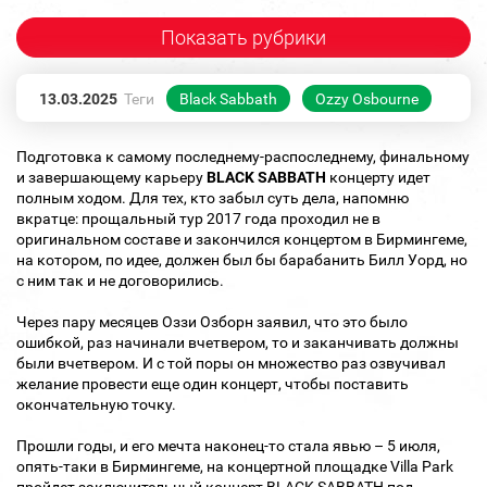
Показать рубрики
13.03.2025
Теги
Black Sabbath
Ozzy Osbourne
Подготовка к самому последнему-распоследнему, финальному
и завершающему карьеру
BLACK SABBATH
концерту идет
полным ходом. Для тех, кто забыл суть дела, напомню
вкратце: прощальный тур 2017 года проходил не в
оригинальном составе и закончился концертом в Бирмингеме,
на котором, по идее, должен был бы барабанить Билл Уорд, но
с ним так и не договорились.
Через пару месяцев Оззи Озборн заявил, что это было
ошибкой, раз начинали вчетвером, то и заканчивать должны
были вчетвером. И с той поры он множество раз озвучивал
желание провести еще один концерт, чтобы поставить
окончательную точку.
Прошли годы, и его мечта наконец-то стала явью – 5 июля,
опять-таки в Бирмингеме, на концертной площадке Villa Park