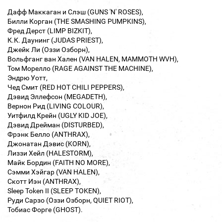
Дафф Маккаган и Слэш (GUNS 'N' ROSES),
Билли Корган (THE SMASHING PUMPKINS),
Фред Дерст (LIMP BIZKIT),
К.К. Даунинг (JUDAS PRIEST),
Джейк Ли (Оззи Озборн),
Вольфганг ван Хален (VAN HALEN, MAMMOTH WVH),
Том Морелло (RAGE AGAINST THE MACHINE),
Эндрю Уотт,
Чед Смит (RED HOT CHILI PEPPERS),
Дэвид Эллефсон (MEGADETH),
Вернон Рид (LIVING COLOUR),
Уитфилд Крейн (UGLY KID JOE),
Дэвид Дрейман (DISTURBED),
Фрэнк Белло (ANTHRAX),
Джонатан Дэвис (KORN),
Лиззи Хейл (HALESTORM),
Майк Бордин (FAITH NO MORE),
Сэмми Хэйгар (VAN HALEN),
Скотт Иэн (ANTHRAX),
Sleep Token II (SLEEP TOKEN),
Руди Сарзо (Оззи Озборн, QUIET RIOT),
Тобиас Форге (GHOST).