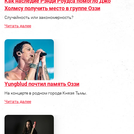
Как наследие Рэнди Роудса помогло Джо
Холмсу получить место в группе Оззи
Случайность или закономерность?
Читать далее
Yungblud почтил память Оззи
На концерте в родном городе Князя Тьмы.
Читать далее