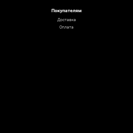
Покупателям
Доставка
Оплата
Преимущества и Гарантии
Обмен / Возврат
Вопрос - Ответ
© ООО "CastleRock" 1992- 2026
Все права защищены
Мы в соцсетях